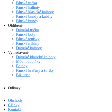
Pánská trička
Pánské kalhoty
Pánské klasické kalhoty
Pánské bundy a kabáty
Pánské bundy
Oblíbené
Dámská trička
Pánské boty
Pánské tenisky
Pánské mikiny
Dámské kalhoty
Vyhledávané
Dámské klasické kalhoty
Módní doplňky
Batohy
Pánské kraťasy a šortky
Bižuterie
Odkazy
Obchody
Články
Kontakt