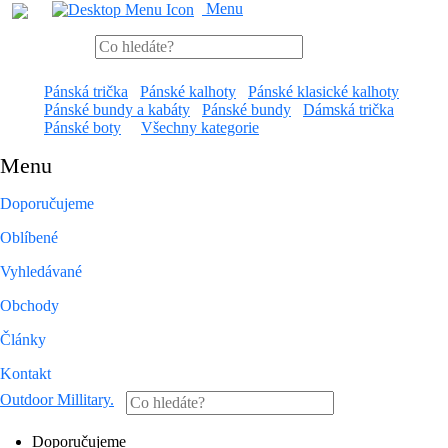
Menu
Pánská trička
Pánské kalhoty
Pánské klasické kalhoty
Pánské bundy a kabáty
Pánské bundy
Dámská trička
Pánské boty
Všechny kategorie
Menu
Doporučujeme
Oblíbené
Vyhledávané
Obchody
Články
Kontakt
Outdoor Millitary
.
Doporučujeme