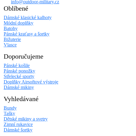
info@outdoor-military.cz
Oblíbené
Dámské klasické kalhoty
Módní doplňky
Batohy
Pánské kraťasy a šortky
Bižuterie
Vlasce
Doporučujeme
Pánské košile
Pánské ponožky
Střelecké sporty
Doplňky Airsoftové výstroje
Dámské mikiny
Vyhledávané
Bundy
Tašky
Dětské mikiny a svetry
Zimní rukavice
Dámské šortky