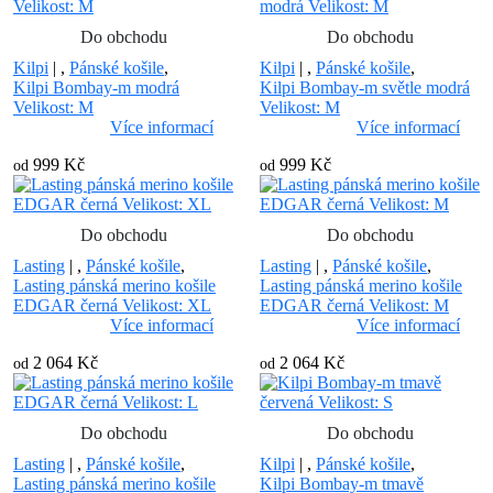
Do obchodu
Do obchodu
Kilpi
|
,
Pánské košile
,
Kilpi
|
,
Pánské košile
,
Kilpi Bombay-m modrá
Kilpi Bombay-m světle modrá
Velikost: M
Velikost: M
Více informací
Více informací
999 Kč
999 Kč
od
od
Do obchodu
Do obchodu
Lasting
|
,
Pánské košile
,
Lasting
|
,
Pánské košile
,
Lasting pánská merino košile
Lasting pánská merino košile
EDGAR černá Velikost: XL
EDGAR černá Velikost: M
Více informací
Více informací
2 064 Kč
2 064 Kč
od
od
Do obchodu
Do obchodu
Lasting
|
,
Pánské košile
,
Kilpi
|
,
Pánské košile
,
Lasting pánská merino košile
Kilpi Bombay-m tmavě