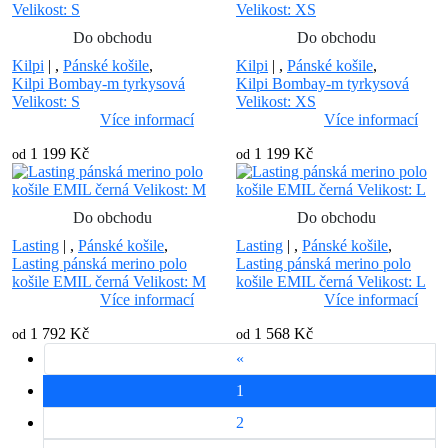
Do obchodu
Do obchodu
Kilpi
|
,
Pánské košile
,
Kilpi
|
,
Pánské košile
,
Kilpi Bombay-m tyrkysová
Kilpi Bombay-m tyrkysová
Velikost: S
Velikost: XS
Více informací
Více informací
1 199 Kč
1 199 Kč
od
od
Do obchodu
Do obchodu
Lasting
|
,
Pánské košile
,
Lasting
|
,
Pánské košile
,
Lasting pánská merino polo
Lasting pánská merino polo
košile EMIL černá Velikost: M
košile EMIL černá Velikost: L
Více informací
Více informací
1 792 Kč
1 568 Kč
od
od
«
1
2