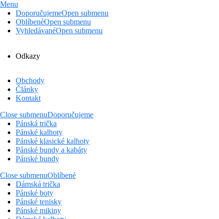
Menu
Doporučujeme
Open submenu
Oblíbené
Open submenu
Vyhledávané
Open submenu
Odkazy
Obchody
Články
Kontakt
Close submenu
Doporučujeme
Pánská trička
Pánské kalhoty
Pánské klasické kalhoty
Pánské bundy a kabáty
Pánské bundy
Close submenu
Oblíbené
Dámská trička
Pánské boty
Pánské tenisky
Pánské mikiny