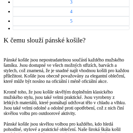
3
4
5
K čemu slouží pánské košile?
Pánské košile jsou nepostradatelnou součástí každého mužského
šatníku. Jsou dostupné ve všech možných střizích, barvách a
stylech, což znamená, že je snadné najít vhodnou košili pro každou
příležitost. Košile jsou obecně považovány za elegantní oblečení,
které může být nosíno na oficiální i méně oficiální akce.
Kromě toho, že jsou košile skvělým doplněním klasického
mužského stylu, jsou také velmi praktické. Jsou vyrobeny z
lehkých materiálů, které pomáhají udržovat tělo v chladu a vlhku.
Jsou také velmi odolné a odolné proti opotřebení, což z nich činí
skvělou volbu pro outdoorové aktivity.
Pánské košile jsou skvělou volbou pro každého, kdo hledá
pohodlné, stylové a praktické oblečení. Naše široká škála košil