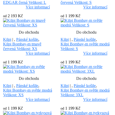
EDGAR černá Velikost: L
červená Velikost: S
Více informací
Více informací
2 193 Kč
1 199 Kč
od
od
Do obchodu
Do obchodu
Kilpi
|
,
Pánské košile
,
Kilpi
|
,
Pánské košile
,
Kilpi Bombay-m tmavě
Kilpi Bombay-m světle modrá
červená Velikost: XS
Velikost: S
Více informací
Více informací
1 199 Kč
1 199 Kč
od
od
Do obchodu
Do obchodu
Kilpi
|
,
Pánské košile
,
Kilpi
|
,
Pánské košile
,
Kilpi Bombay-m světle modrá
Kilpi Bombay-m světle modrá
Velikost: XS
Velikost: 3XL
Více informací
Více informací
1 199 Kč
1 199 Kč
od
od