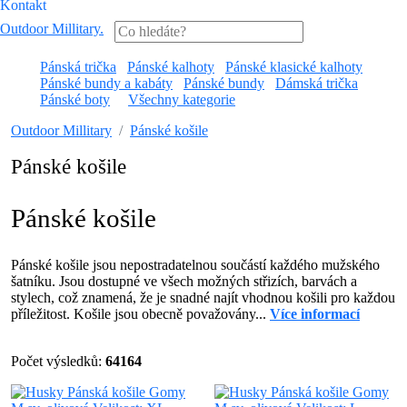
Kontakt
Outdoor Millitary
.
Pánská trička
Pánské kalhoty
Pánské klasické kalhoty
Pánské bundy a kabáty
Pánské bundy
Dámská trička
Pánské boty
Všechny kategorie
Outdoor Millitary
Pánské košile
Pánské košile
Pánské košile
Pánské košile jsou nepostradatelnou součástí každého mužského
šatníku. Jsou dostupné ve všech možných střizích, barvách a
stylech, což znamená, že je snadné najít vhodnou košili pro každou
příležitost. Košile jsou obecně považovány...
Více informací
Počet výsledků:
64164