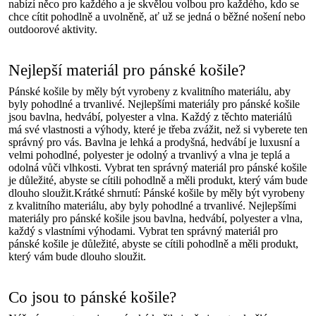
nabízí něco pro každého a je skvělou volbou pro každého, kdo se
chce cítit pohodlně a uvolněně, ať už se jedná o běžné nošení nebo
outdoorové aktivity.
Nejlepší materiál pro pánské košile?
Pánské košile by měly být vyrobeny z kvalitního materiálu, aby
byly pohodlné a trvanlivé. Nejlepšími materiály pro pánské košile
jsou bavlna, hedvábí, polyester a vlna. Každý z těchto materiálů
má své vlastnosti a výhody, které je třeba zvážit, než si vyberete ten
správný pro vás. Bavlna je lehká a prodyšná, hedvábí je luxusní a
velmi pohodlné, polyester je odolný a trvanlivý a vlna je teplá a
odolná vůči vlhkosti. Vybrat ten správný materiál pro pánské košile
je důležité, abyste se cítili pohodlně a měli produkt, který vám bude
dlouho sloužit.Krátké shrnutí: Pánské košile by měly být vyrobeny
z kvalitního materiálu, aby byly pohodlné a trvanlivé. Nejlepšími
materiály pro pánské košile jsou bavlna, hedvábí, polyester a vlna,
každý s vlastními výhodami. Vybrat ten správný materiál pro
pánské košile je důležité, abyste se cítili pohodlně a měli produkt,
který vám bude dlouho sloužit.
Co jsou to pánské košile?