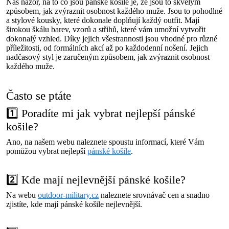
Náš názor, na to co jsou pánské košile je, že jsou to skvělým
způsobem, jak zvýraznit osobnost každého muže. Jsou to pohodlné
a stylové kousky, které dokonale doplňují každý outfit. Mají
širokou škálu barev, vzorů a střihů, které vám umožní vytvořit
dokonalý vzhled. Díky jejich všestrannosti jsou vhodné pro různé
příležitosti, od formálních akcí až po každodenní nošení. Jejich
nadčasový styl je zaručeným způsobem, jak zvýraznit osobnost
každého muže.
Často se ptáte
1️⃣ Poradíte mi jak vybrat nejlepší pánské
košile?
Ano, na našem webu naleznete spoustu informací, které Vám
pomůžou vybrat nejlepší
pánské košile
.
2️⃣ Kde mají nejlevnější pánské košile?
Na webu
outdoor-military.cz
naleznete srovnávač cen a snadno
zjistíte, kde mají pánské košile nejlevnější.