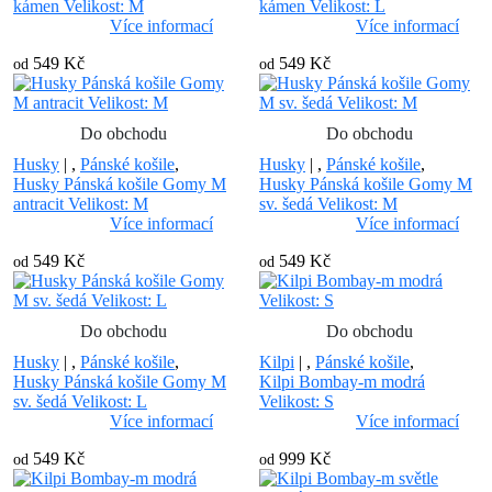
kámen Velikost: M
kámen Velikost: L
Více informací
Více informací
549 Kč
549 Kč
od
od
Do obchodu
Do obchodu
Husky
|
,
Pánské košile
,
Husky
|
,
Pánské košile
,
Husky Pánská košile Gomy M
Husky Pánská košile Gomy M
antracit Velikost: M
sv. šedá Velikost: M
Více informací
Více informací
549 Kč
549 Kč
od
od
Do obchodu
Do obchodu
Husky
|
,
Pánské košile
,
Kilpi
|
,
Pánské košile
,
Husky Pánská košile Gomy M
Kilpi Bombay-m modrá
sv. šedá Velikost: L
Velikost: S
Více informací
Více informací
549 Kč
999 Kč
od
od