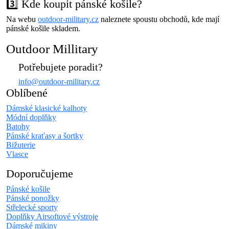
3️⃣ Kde koupit pánské košile?
Na webu
outdoor-military.cz
naleznete spoustu obchodů, kde mají
pánské košile skladem.
Outdoor Millitary
Potřebujete poradit?
info@outdoor-military.cz
Oblíbené
Dámské klasické kalhoty
Módní doplňky
Batohy
Pánské kraťasy a šortky
Bižuterie
Vlasce
Doporučujeme
Pánské košile
Pánské ponožky
Střelecké sporty
Doplňky Airsoftové výstroje
Dámské mikiny