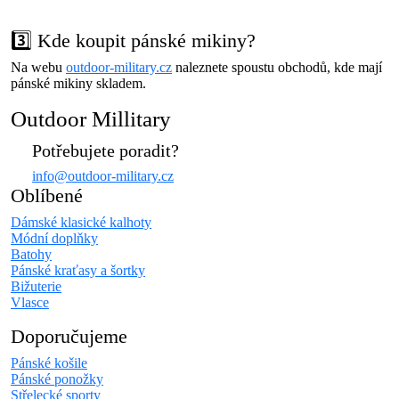
3️⃣ Kde koupit pánské mikiny?
Na webu
outdoor-military.cz
naleznete spoustu obchodů, kde mají
pánské mikiny skladem.
Outdoor Millitary
Potřebujete poradit?
info@outdoor-military.cz
Oblíbené
Dámské klasické kalhoty
Módní doplňky
Batohy
Pánské kraťasy a šortky
Bižuterie
Vlasce
Doporučujeme
Pánské košile
Pánské ponožky
Střelecké sporty