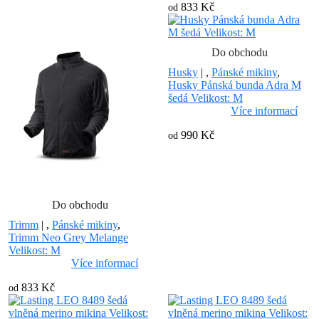
833 Kč
od
Do obchodu
Husky
|
,
Pánské mikiny
,
Husky Pánská bunda Adra M
šedá Velikost: M
Více informací
990 Kč
od
Do obchodu
Trimm
|
,
Pánské mikiny
,
Trimm Neo Grey Melange
Velikost: M
Více informací
833 Kč
od