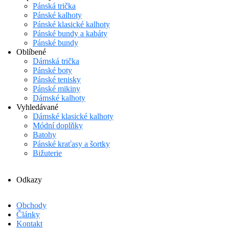
Pánská trička
Pánské kalhoty
Pánské klasické kalhoty
Pánské bundy a kabáty
Pánské bundy
Oblíbené
Dámská trička
Pánské boty
Pánské tenisky
Pánské mikiny
Dámské kalhoty
Vyhledávané
Dámské klasické kalhoty
Módní doplňky
Batohy
Pánské kraťasy a šortky
Bižuterie
Odkazy
Obchody
Články
Kontakt