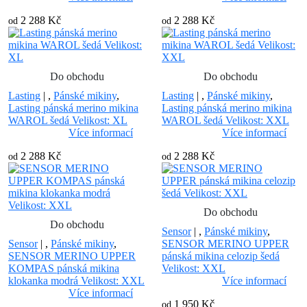
2 288 Kč
2 288 Kč
od
od
Do obchodu
Do obchodu
Lasting
|
,
Pánské mikiny
,
Lasting
|
,
Pánské mikiny
,
Lasting pánská merino mikina
Lasting pánská merino mikina
WAROL šedá Velikost: XL
WAROL šedá Velikost: XXL
Více informací
Více informací
2 288 Kč
2 288 Kč
od
od
Do obchodu
Do obchodu
Sensor
|
,
Pánské mikiny
,
Sensor
|
,
Pánské mikiny
,
SENSOR MERINO UPPER
SENSOR MERINO UPPER
pánská mikina celozip šedá
KOMPAS pánská mikina
Velikost: XXL
klokanka modrá Velikost: XXL
Více informací
Více informací
1 950 Kč
od