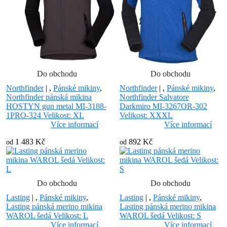
Do obchodu
Do obchodu
Northfinder
|
,
Pánské mikiny
,
Northfinder
|
,
Pánské mikiny
,
Northfinder pánská mikina
Northfinder Salvatore
HOSTYN gun metal MI-3188-
Darkmiro MI-3267OR-302
1PRO-324 Velikost: XL
Velikost: XXXL
Více informací
Více informací
1 483 Kč
892 Kč
od
od
Do obchodu
Do obchodu
Lasting
|
,
Pánské mikiny
,
Lasting
|
,
Pánské mikiny
,
Lasting pánská merino mikina
Lasting pánská merino mikina
WAROL šedá Velikost: L
WAROL šedá Velikost: S
Více informací
Více informací