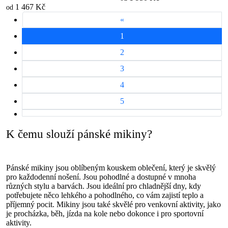
1 467 Kč
od
«
1
2
3
4
5
K čemu slouží pánské mikiny?
Pánské mikiny jsou oblíbeným kouskem oblečení, který je skvělý
pro každodenní nošení. Jsou pohodlné a dostupné v mnoha
různých stylu a barvách. Jsou ideální pro chladnější dny, kdy
potřebujete něco lehkého a pohodlného, co vám zajistí teplo a
příjemný pocit. Mikiny jsou také skvělé pro venkovní aktivity, jako
je procházka, běh, jízda na kole nebo dokonce i pro sportovní
aktivity.