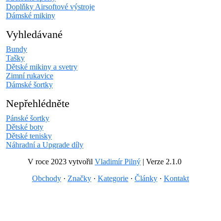
Doplňky Airsoftové výstroje
Dámské mikiny
Vyhledávané
Bundy
Tašky
Dětské mikiny a svetry
Zimní rukavice
Dámské šortky
Nepřehlédněte
Pánské šortky
Dětské boty
Dětské tenisky
Náhradní a Upgrade díly
V roce 2023 vytvořil
Vladimír Pilný
| Verze 2.1.0
Obchody
·
Značky
·
Kategorie
·
Články
·
Kontakt