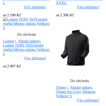
L
XXXL
Více informací
Více informací
2 100 Kč
2 396 Kč
od
od
Do obchodu
Lasting
|
,
Pánské mikiny
,
Lasting TERY 5659 modrá
vlněná Merino mikina Velikost:
S
Více informací
2 097 Kč
od
Do obchodu
Trimm
|
,
Pánské mikiny
,
Trimm Neo Grey Melange
Velikost: S
Více informací