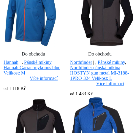
Do obchodu
Do obchodu
Hannah
|
,
Pánské mikiny
,
Northfinder
|
,
Pánské mikiny
,
Hannah Garran mykonos blue
Northfinder pánská mikina
Velikost: M
HOSTYN gun metal MI-3188-
Více informací
1PRO-324 Velikost: L
Více informací
1 118 Kč
od
1 483 Kč
od