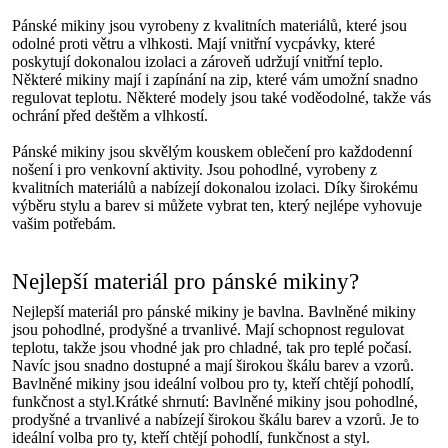
Pánské mikiny jsou vyrobeny z kvalitních materiálů, které jsou
odolné proti větru a vlhkosti. Mají vnitřní vycpávky, které
poskytují dokonalou izolaci a zároveň udržují vnitřní teplo.
Některé mikiny mají i zapínání na zip, které vám umožní snadno
regulovat teplotu. Některé modely jsou také voděodolné, takže vás
ochrání před deštěm a vlhkostí.
Pánské mikiny jsou skvělým kouskem oblečení pro každodenní
nošení i pro venkovní aktivity. Jsou pohodlné, vyrobeny z
kvalitních materiálů a nabízejí dokonalou izolaci. Díky širokému
výběru stylu a barev si můžete vybrat ten, který nejlépe vyhovuje
vašim potřebám.
Nejlepší materiál pro pánské mikiny?
Nejlepší materiál pro pánské mikiny je bavlna. Bavlněné mikiny
jsou pohodlné, prodyšné a trvanlivé. Mají schopnost regulovat
teplotu, takže jsou vhodné jak pro chladné, tak pro teplé počasí.
Navíc jsou snadno dostupné a mají širokou škálu barev a vzorů.
Bavlněné mikiny jsou ideální volbou pro ty, kteří chtějí pohodlí,
funkčnost a styl.Krátké shrnutí: Bavlněné mikiny jsou pohodlné,
prodyšné a trvanlivé a nabízejí širokou škálu barev a vzorů. Je to
ideální volba pro ty, kteří chtějí pohodlí, funkčnost a styl.