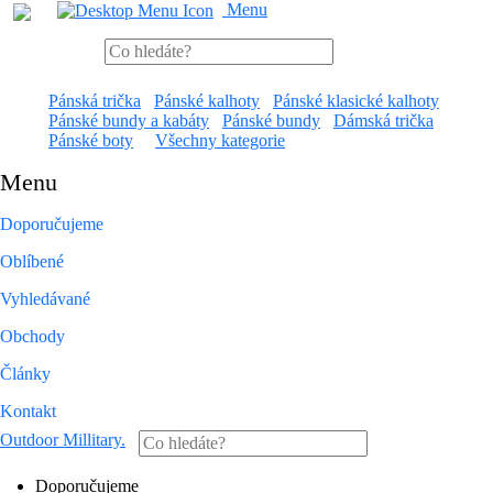
Menu
Pánská trička
Pánské kalhoty
Pánské klasické kalhoty
Pánské bundy a kabáty
Pánské bundy
Dámská trička
Pánské boty
Všechny kategorie
Menu
Doporučujeme
Oblíbené
Vyhledávané
Obchody
Články
Kontakt
Outdoor Millitary
.
Doporučujeme