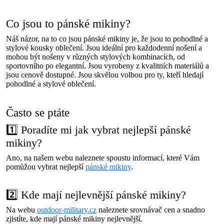
Co jsou to pánské mikiny?
Náš názor, na to co jsou pánské mikiny je, že jsou to pohodlné a
stylové kousky oblečení. Jsou ideální pro každodenní nošení a
mohou být nošeny v různých stylových kombinacích, od
sportovního po elegantní. Jsou vyrobeny z kvalitních materiálů a
jsou cenově dostupné. Jsou skvělou volbou pro ty, kteří hledají
pohodlné a stylové oblečení.
Často se ptáte
1️⃣ Poradíte mi jak vybrat nejlepší pánské
mikiny?
Ano, na našem webu naleznete spoustu informací, které Vám
pomůžou vybrat nejlepší
pánské mikiny
.
2️⃣ Kde mají nejlevnější pánské mikiny?
Na webu
outdoor-military.cz
naleznete srovnávač cen a snadno
zjistíte, kde mají pánské mikiny nejlevnější.