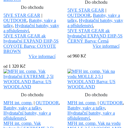
Do obchodu
Do obchodu
5IVE STAR GEAR
|
5IVE STAR GEAR
|
OUTDOOR
,
Batohy, vaky a
OUTDOOR
,
Batohy, vaky a
tašky
,
Hydratační batohy, vaky
tašky
,
Hydratační batohy, vaky
a příslušenství
,
a příslušenství
,
5IVE STAR GEAR ak
5IVE STAR GEAR ak
hydratační EXPAND EHP-5S
hydratační EXPAND EHP-5S
ČERNÝ Barva: Černá
COYOTE Barva: COYOTE
Více informací
BROWN
960 Kč
Více informací
od
1 320 Kč
od
Do obchodu
Do obchodu
MFH int. comp.
|
OUTDOOR
,
MFH int. comp.
|
OUTDOOR
,
Batohy, vaky a tašky
,
Batohy, vaky a tašky
,
Hydratační batohy, vaky a
Hydratační batohy, vaky a
příslušenství
,
příslušenství
,
MFH int. comp. Vak
MFH int. comp. Vak na vodu