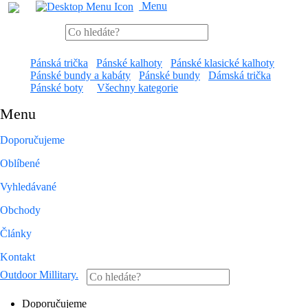
Menu
Pánská trička
Pánské kalhoty
Pánské klasické kalhoty
Pánské bundy a kabáty
Pánské bundy
Dámská trička
Pánské boty
Všechny kategorie
Menu
Doporučujeme
Oblíbené
Vyhledávané
Obchody
Články
Kontakt
Outdoor Millitary
.
Doporučujeme