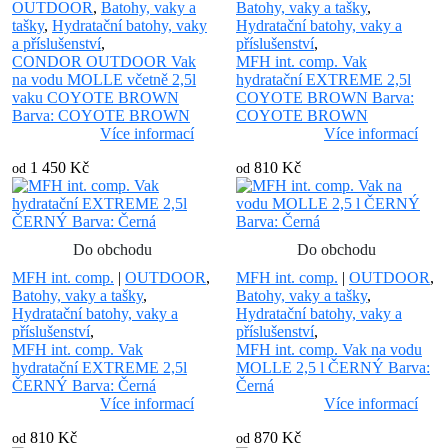
OUTDOOR
,
Batohy, vaky a
Batohy, vaky a tašky
,
tašky
,
Hydratační batohy, vaky
Hydratační batohy, vaky a
a příslušenství
,
příslušenství
,
CONDOR OUTDOOR Vak
MFH int. comp. Vak
na vodu MOLLE včetně 2,5l
hydratační EXTREME 2,5l
vaku COYOTE BROWN
COYOTE BROWN Barva:
Barva: COYOTE BROWN
COYOTE BROWN
Více informací
Více informací
1 450 Kč
810 Kč
od
od
Do obchodu
Do obchodu
MFH int. comp.
|
OUTDOOR
,
MFH int. comp.
|
OUTDOOR
,
Batohy, vaky a tašky
,
Batohy, vaky a tašky
,
Hydratační batohy, vaky a
Hydratační batohy, vaky a
příslušenství
,
příslušenství
,
MFH int. comp. Vak
MFH int. comp. Vak na vodu
hydratační EXTREME 2,5l
MOLLE 2,5 l ČERNÝ Barva:
ČERNÝ Barva: Černá
Černá
Více informací
Více informací
810 Kč
870 Kč
od
od