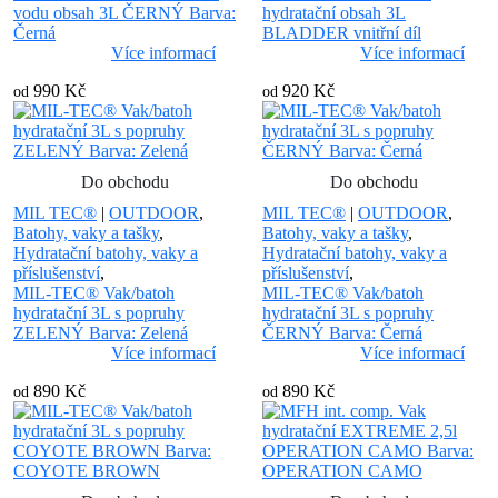
vodu obsah 3L ČERNÝ Barva:
hydratační obsah 3L
Černá
BLADDER vnitřní díl
Více informací
Více informací
990 Kč
920 Kč
od
od
Do obchodu
Do obchodu
MIL TEC®
|
OUTDOOR
,
MIL TEC®
|
OUTDOOR
,
Batohy, vaky a tašky
,
Batohy, vaky a tašky
,
Hydratační batohy, vaky a
Hydratační batohy, vaky a
příslušenství
,
příslušenství
,
MIL-TEC® Vak/batoh
MIL-TEC® Vak/batoh
hydratační 3L s popruhy
hydratační 3L s popruhy
ZELENÝ Barva: Zelená
ČERNÝ Barva: Černá
Více informací
Více informací
890 Kč
890 Kč
od
od