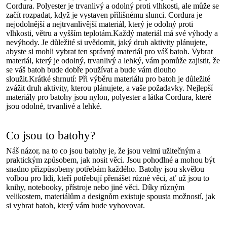
Cordura. Polyester je trvanlivý a odolný proti vlhkosti, ale může se
začít rozpadat, když je vystaven přílišnému slunci. Cordura je
nejodolnější a nejtrvanlivější materiál, který je odolný proti
vlhkosti, větru a vyšším teplotám.Každý materiál má své výhody a
nevýhody. Je důležité si uvědomit, jaký druh aktivity plánujete,
abyste si mohli vybrat ten správný materiál pro váš batoh. Vybrat
materiál, který je odolný, trvanlivý a lehký, vám pomůže zajistit, že
se váš batoh bude dobře používat a bude vám dlouho
sloužit.Krátké shrnutí: Při výběru materiálu pro batoh je důležité
zvážit druh aktivity, kterou plánujete, a vaše požadavky. Nejlepší
materiály pro batohy jsou nylon, polyester a látka Cordura, které
jsou odolné, trvanlivé a lehké.
Co jsou to batohy?
Náš názor, na to co jsou batohy je, že jsou velmi užitečným a
praktickým způsobem, jak nosit věci. Jsou pohodlné a mohou být
snadno přizpůsobeny potřebám každého. Batohy jsou skvělou
volbou pro lidi, kteří potřebují přenášet různé věci, ať už jsou to
knihy, notebooky, přístroje nebo jiné věci. Díky různým
velikostem, materiálům a designům existuje spousta možností, jak
si vybrat batoh, který vám bude vyhovovat.