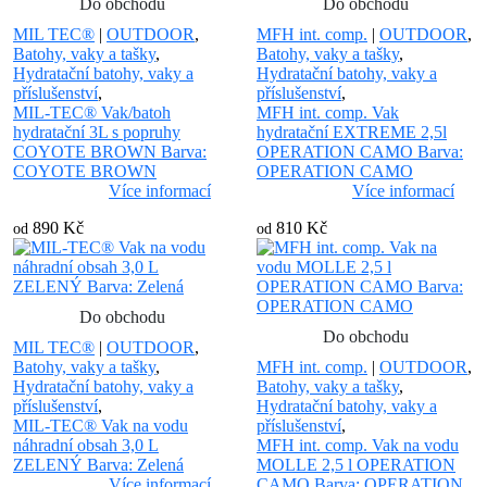
Do obchodu
Do obchodu
MIL TEC®
|
OUTDOOR
,
MFH int. comp.
|
OUTDOOR
,
Batohy, vaky a tašky
,
Batohy, vaky a tašky
,
Hydratační batohy, vaky a
Hydratační batohy, vaky a
příslušenství
,
příslušenství
,
MIL-TEC® Vak/batoh
MFH int. comp. Vak
hydratační 3L s popruhy
hydratační EXTREME 2,5l
COYOTE BROWN Barva:
OPERATION CAMO Barva:
COYOTE BROWN
OPERATION CAMO
Více informací
Více informací
890 Kč
810 Kč
od
od
Do obchodu
Do obchodu
MIL TEC®
|
OUTDOOR
,
Batohy, vaky a tašky
,
MFH int. comp.
|
OUTDOOR
,
Hydratační batohy, vaky a
Batohy, vaky a tašky
,
příslušenství
,
Hydratační batohy, vaky a
MIL-TEC® Vak na vodu
příslušenství
,
náhradní obsah 3,0 L
MFH int. comp. Vak na vodu
ZELENÝ Barva: Zelená
MOLLE 2,5 l OPERATION
Více informací
CAMO Barva: OPERATION