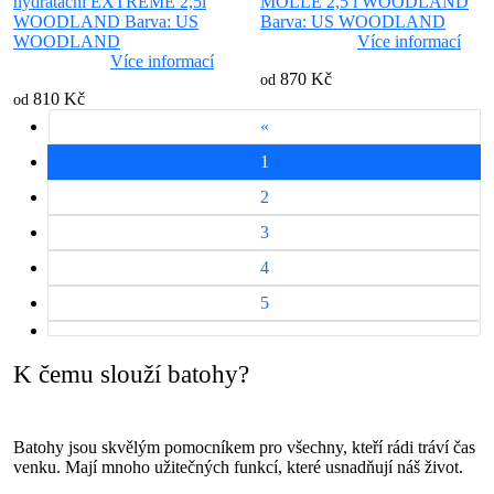
hydratační EXTREME 2,5l
MOLLE 2,5 l WOODLAND
WOODLAND Barva: US
Barva: US WOODLAND
WOODLAND
Více informací
Více informací
870 Kč
od
810 Kč
od
«
1
2
3
4
5
K čemu slouží batohy?
Batohy jsou skvělým pomocníkem pro všechny, kteří rádi tráví čas
venku. Mají mnoho užitečných funkcí, které usnadňují náš život.