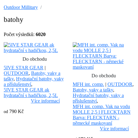
Outdoor Millitary
batohy
Počet výsledků:
6020
Do obchodu
5IVE STAR GEAR
|
OUTDOOR
,
Batohy, vaky a
Do obchodu
tašky
,
Hydratační batohy, vaky
a příslušenství
,
MFH int. comp.
|
OUTDOOR
,
5IVE STAR GEAR ak
Batohy, vaky a tašky
,
hydratační s hadičkou, 2,5L
Hydratační batohy, vaky a
Více informací
příslušenství
,
MFH int. comp. Vak na vodu
790 Kč
od
MOLLE 2,5 l FLECKTARN
Barva: FLECKTARN -
německé maskovaní
Více informací