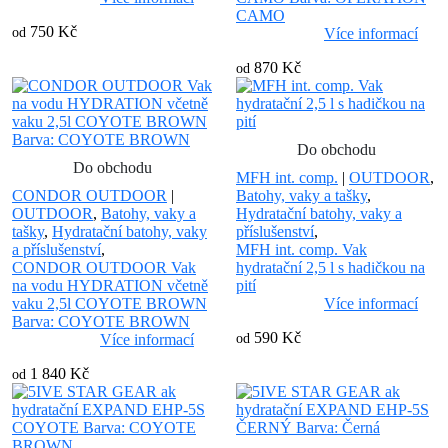
CAMO
750 Kč
od
Více informací
870 Kč
od
Do obchodu
Do obchodu
MFH int. comp.
|
OUTDOOR
,
CONDOR OUTDOOR
|
Batohy, vaky a tašky
,
OUTDOOR
,
Batohy, vaky a
Hydratační batohy, vaky a
tašky
,
Hydratační batohy, vaky
příslušenství
,
a příslušenství
,
MFH int. comp. Vak
CONDOR OUTDOOR Vak
hydratační 2,5 l s hadičkou na
na vodu HYDRATION včetně
pití
vaku 2,5l COYOTE BROWN
Více informací
Barva: COYOTE BROWN
590 Kč
Více informací
od
1 840 Kč
od