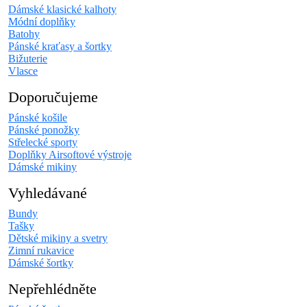
Dámské klasické kalhoty
Módní doplňky
Batohy
Pánské kraťasy a šortky
Bižuterie
Vlasce
Doporučujeme
Pánské košile
Pánské ponožky
Střelecké sporty
Doplňky Airsoftové výstroje
Dámské mikiny
Vyhledávané
Bundy
Tašky
Dětské mikiny a svetry
Zimní rukavice
Dámské šortky
Nepřehlédněte