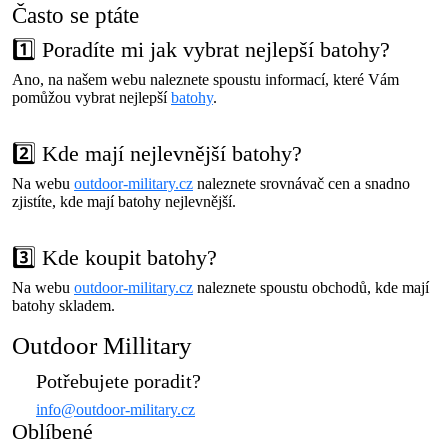
Často se ptáte
1️⃣ Poradíte mi jak vybrat nejlepší batohy?
Ano, na našem webu naleznete spoustu informací, které Vám
pomůžou vybrat nejlepší
batohy
.
2️⃣ Kde mají nejlevnější batohy?
Na webu
outdoor-military.cz
naleznete srovnávač cen a snadno
zjistíte, kde mají batohy nejlevnější.
3️⃣ Kde koupit batohy?
Na webu
outdoor-military.cz
naleznete spoustu obchodů, kde mají
batohy skladem.
Outdoor Millitary
Potřebujete poradit?
info@outdoor-military.cz
Oblíbené