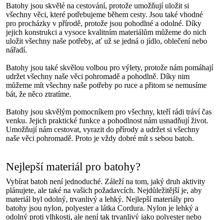
Batohy jsou skvělé na cestování, protože umožňují uložit si
všechny věci, které potřebujeme během cesty. Jsou také vhodné
pro procházky v přírodě, protože jsou pohodlné a odolné. Díky
jejich konstrukci a vysoce kvalitním materiálům můžeme do nich
uložit všechny naše potřeby, ať už se jedná o jídlo, oblečení nebo
nářadí.
Batohy jsou také skvělou volbou pro výlety, protože nám pomáhají
udržet všechny naše věci pohromadě a pohodlně. Díky nim
můžeme mít všechny naše potřeby po ruce a přitom se nemusíme
bát, že něco ztratíme.
Batohy jsou skvělým pomocníkem pro všechny, kteří rádi tráví čas
venku. Jejich praktické funkce a pohodlnost nám usnadňují život.
Umožňují nám cestovat, vyrazit do přírody a udržet si všechny
naše věci pohromadě. Proto je vždy dobré mít s sebou batoh.
Nejlepší materiál pro batohy?
Vybírat batoh není jednoduché. Záleží na tom, jaký druh aktivity
plánujete, ale také na vašich požadavcích. Nejdůležitější je, aby
materiál byl odolný, trvanlivý a lehký. Nejlepší materiály pro
batohy jsou nylon, polyester a látka Cordura. Nylon je lehký a
odolný proti vlhkosti, ale není tak trvanlivý jako polyester nebo