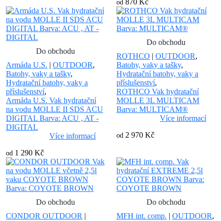
870 Kč
od
Do obchodu
Do obchodu
ROTHCO
|
OUTDOOR
,
Armáda U.S.
|
OUTDOOR
,
Batohy, vaky a tašky
,
Batohy, vaky a tašky
,
Hydratační batohy, vaky a
Hydratační batohy, vaky a
příslušenství
,
příslušenství
,
ROTHCO Vak hydratační
Armáda U.S. Vak hydratační
MOLLE 3L MULTICAM
na vodu MOLLE II SDS ACU
Barva: MULTICAM®
DIGITAL Barva: ACU , AT -
Více informací
DIGITAL
2 970 Kč
Více informací
od
1 290 Kč
od
Do obchodu
Do obchodu
CONDOR OUTDOOR
|
MFH int. comp.
|
OUTDOOR
,