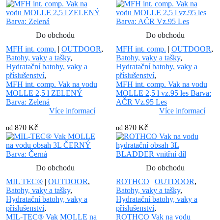
Do obchodu
Do obchodu
MFH int. comp.
|
OUTDOOR
,
MFH int. comp.
|
OUTDOOR
,
Batohy, vaky a tašky
,
Batohy, vaky a tašky
,
Hydratační batohy, vaky a
Hydratační batohy, vaky a
příslušenství
,
příslušenství
,
MFH int. comp. Vak na vodu
MFH int. comp. Vak na vodu
MOLLE 2,5 l ZELENÝ
MOLLE 2,5 l vz.95 les Barva:
Barva: Zelená
AČR Vz.95 Les
Více informací
Více informací
870 Kč
870 Kč
od
od
Do obchodu
Do obchodu
MIL TEC®
|
OUTDOOR
,
ROTHCO
|
OUTDOOR
,
Batohy, vaky a tašky
,
Batohy, vaky a tašky
,
Hydratační batohy, vaky a
Hydratační batohy, vaky a
příslušenství
,
příslušenství
,
MIL-TEC® Vak MOLLE na
ROTHCO Vak na vodu