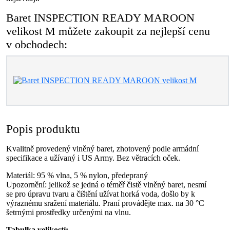
Baret INSPECTION READY MAROON
velikost M můžete zakoupit za nejlepší cenu
v obchodech:
Popis produktu
Kvalitně provedený vlněný baret, zhotovený podle armádní
specifikace a užívaný i US Army. Bez větracích oček.
Materiál: 95 % vlna, 5 % nylon, předepraný
Upozornění: jelikož se jedná o téměř čistě vlněný baret, nesmí
se pro úpravu tvaru a čištění užívat horká voda, došlo by k
výraznému sražení materiálu. Praní provádějte max. na 30 °C
šetrnými prostředky určenými na vlnu.
Tabulka velikostí: