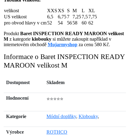
velikost
XXS
XS
S
M
L
XL
US velikost
6,5
6,75
7
7,25
7,5
7,75
pro obvod hlavy v cm
52
54
56
58
60
62
Produkt
Baret INSPECTION READY MAROON velikost
M
z kategorie
klobouky
si můžete zakoupit například v
internetovém obchodě
Mujarmyshop
za cenu 580 Kč.
Informace o Baret INSPECTION READY
MAROON velikost M
Dostupnost
Skladem
Hodnocení
⭐⭐⭐⭐⭐
Kategorie
Módní doplňky
,
Klobouky
,
Výrobce
ROTHCO