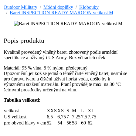
Outdoor Millitary
Módní doplňky
Klobouky
Baret INSPECTION READY MAROON velikost M
Popis produktu
Kvalitně provedený vlněný baret, zhotovený podle armádní
specifikace a užívaný i US Army. Bez větracích oček.
Materiál: 95 % vlna, 5 % nylon, předepraný
Upozornění: jelikož se jedná o téměř čistě vlněný baret, nesmí se
pro úpravu tvaru a čištění užívat horká voda, došlo by k
výraznému sražení materiálu. Praní provádějte max. na 30 °C
šetrnými prostředky určenými na vlnu.
Tabulka velikostí:
velikost
XXS
XS
S
M
L
XL
US velikost
6,5
6,75
7
7,25
7,5
7,75
pro obvod hlavy v cm
52
54
56
58
60
62