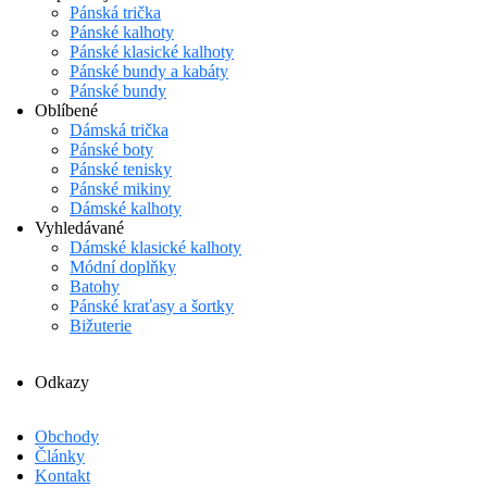
Pánská trička
Pánské kalhoty
Pánské klasické kalhoty
Pánské bundy a kabáty
Pánské bundy
Oblíbené
Dámská trička
Pánské boty
Pánské tenisky
Pánské mikiny
Dámské kalhoty
Vyhledávané
Dámské klasické kalhoty
Módní doplňky
Batohy
Pánské kraťasy a šortky
Bižuterie
Odkazy
Obchody
Články
Kontakt