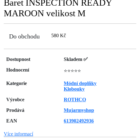
Baret INSPECTION READY
MAROON velikost M
Do obchodu
580 Kč
Dostupnost
Skladem ✅
Hodnocení
⭐⭐⭐⭐⭐
Kategorie
Módní doplňky
Klobouky
Výrobce
ROTHCO
Prodává
Mujarmyshop
EAN
613902492936
Více informací