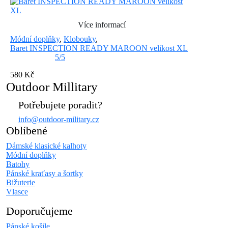
Více informací
Módní doplňky
,
Klobouky
,
Baret INSPECTION READY MAROON velikost XL
5/5
580 Kč
Outdoor Millitary
Potřebujete poradit?
info@outdoor-military.cz
Oblíbené
Dámské klasické kalhoty
Módní doplňky
Batohy
Pánské kraťasy a šortky
Bižuterie
Vlasce
Doporučujeme
Pánské košile