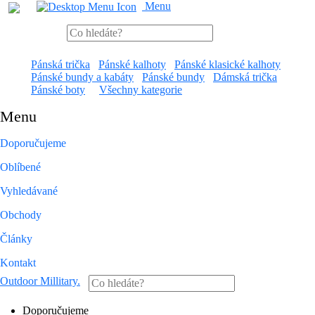
Menu
Pánská trička
Pánské kalhoty
Pánské klasické kalhoty
Pánské bundy a kabáty
Pánské bundy
Dámská trička
Pánské boty
Všechny kategorie
Menu
Doporučujeme
Oblíbené
Vyhledávané
Obchody
Články
Kontakt
Outdoor Millitary
.
Doporučujeme