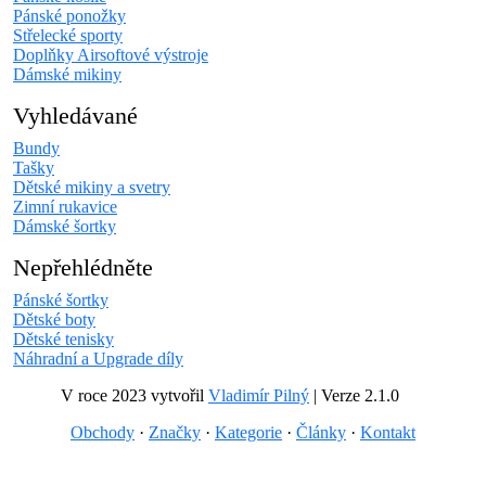
Pánské ponožky
Střelecké sporty
Doplňky Airsoftové výstroje
Dámské mikiny
Vyhledávané
Bundy
Tašky
Dětské mikiny a svetry
Zimní rukavice
Dámské šortky
Nepřehlédněte
Pánské šortky
Dětské boty
Dětské tenisky
Náhradní a Upgrade díly
V roce 2023 vytvořil
Vladimír Pilný
| Verze 2.1.0
Obchody
·
Značky
·
Kategorie
·
Články
·
Kontakt