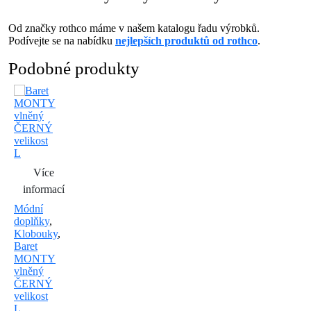
Od značky rothco máme v našem katalogu řadu výrobků.
Podívejte se na nabídku
nejlepších produktů od rothco
.
Podobné produkty
Více
informací
Módní
doplňky
,
Klobouky
,
Baret
MONTY
vlněný
ČERNÝ
velikost
L