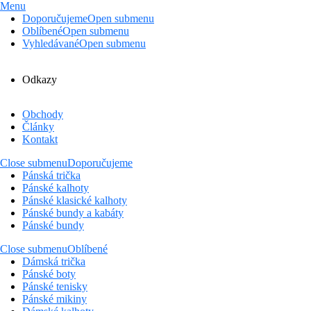
Menu
Doporučujeme
Open submenu
Oblíbené
Open submenu
Vyhledávané
Open submenu
Odkazy
Obchody
Články
Kontakt
Close submenu
Doporučujeme
Pánská trička
Pánské kalhoty
Pánské klasické kalhoty
Pánské bundy a kabáty
Pánské bundy
Close submenu
Oblíbené
Dámská trička
Pánské boty
Pánské tenisky
Pánské mikiny