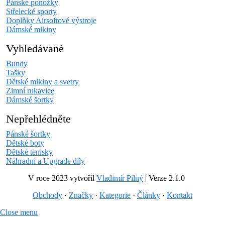
Pánské ponožky
Střelecké sporty
Doplňky Airsoftové výstroje
Dámské mikiny
Vyhledávané
Bundy
Tašky
Dětské mikiny a svetry
Zimní rukavice
Dámské šortky
Nepřehlédněte
Pánské šortky
Dětské boty
Dětské tenisky
Náhradní a Upgrade díly
V roce 2023 vytvořil
Vladimír Pilný
| Verze 2.1.0
Obchody
·
Značky
·
Kategorie
·
Články
·
Kontakt
Close menu