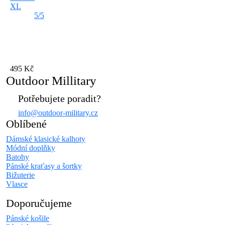
XL
5/5
495 Kč
Outdoor Millitary
Potřebujete poradit?
info@outdoor-military.cz
Oblíbené
Dámské klasické kalhoty
Módní doplňky
Batohy
Pánské kraťasy a šortky
Bižuterie
Vlasce
Doporučujeme
Pánské košile