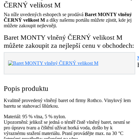
ČERNÝ velikost M
Na níže uvedených eshopech se prodává
Baret MONTY vlněný
ČERNÝ velikost M
a díky našemu portálu můžete zjistit, kde jej
můžete zakoupit nejlevněji.
Baret MONTY vlněný ČERNÝ velikost M
můžete zakoupit za nejlepší cenu v obchodech:
Popis produktu
Kvalitně provedený vlněný baret od firmy Rothco. Vinylový lem
baretu se stahovací šňůrkou.
Materiál: 95 % vlna, 5 % nylon.
Upozornění: jelikož se jedná o téměř čistě vlněný baret, nesmí se
pro úpravu tvaru a čištění užívat horká voda, došlo by k
výraznému sražení materiálu. Praní provádějte max. na 30 °C
šetrnými prostředky určenými na vlnu.