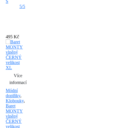
S
5/5
495 Kč
Více
informací
Módní
doplňky
,
Klobouky
,
Baret
MONTY
vlněný
ČERNÝ
velikost