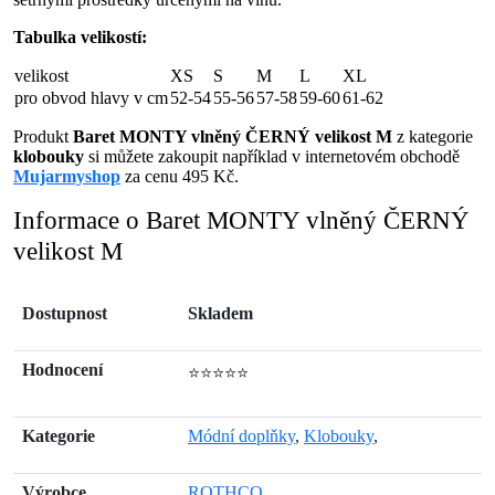
Tabulka velikostí:
velikost
XS
S
M
L
XL
pro obvod hlavy v cm
52-54
55-56
57-58
59-60
61-62
Produkt
Baret MONTY vlněný ČERNÝ velikost M
z kategorie
klobouky
si můžete zakoupit například v internetovém obchodě
Mujarmyshop
za cenu 495 Kč.
Informace o Baret MONTY vlněný ČERNÝ
velikost M
Dostupnost
Skladem
Hodnocení
⭐⭐⭐⭐⭐
Kategorie
Módní doplňky
,
Klobouky
,
Výrobce
ROTHCO