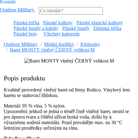
Kontakt
Outdoor Millitary
.
Pánská trička
Pánské kalhoty
Pánské klasické kalhoty
Pánské bundy a kabáty
Pánské bundy
Dámská trička
Pánské boty
Všechny kategorie
Outdoor Millitary
Módní doplňky
Klobouky
Baret MONTY vlněný ČERNÝ velikost M
Popis produktu
Kvalitně provedený vlněný baret od firmy Rothco. Vinylový lem
baretu se stahovací šňůrkou.
Materiál: 95 % vlna, 5 % nylon.
Upozornění: jelikož se jedná o téměř čistě vlněný baret, nesmí se
pro úpravu tvaru a čištění užívat horká voda, došlo by k
výraznému sražení materiálu. Praní provádějte max. na 30 °C
šetrnými prostředky určenými na vlnu.