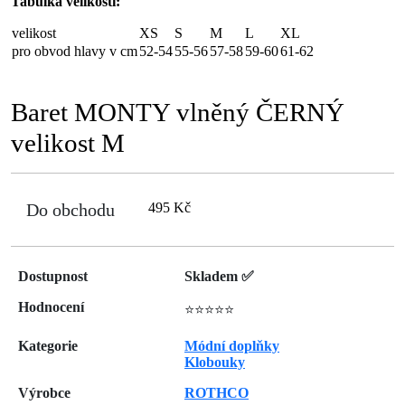
Tabulka velikostí:
velikost
XS
S
M
L
XL
pro obvod hlavy v cm
52-54
55-56
57-58
59-60
61-62
Baret MONTY vlněný ČERNÝ
velikost M
Do obchodu
495 Kč
Dostupnost
Skladem ✅
Hodnocení
⭐⭐⭐⭐⭐
Kategorie
Módní doplňky
Klobouky
Výrobce
ROTHCO