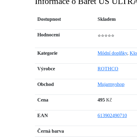
Informace o Baret US ULT
Dostupnost
Skladem
Hodnocení
⭐⭐⭐⭐⭐
Kategorie
Módní doplňky
,
Klo
Výrobce
ROTHCO
Obchod
Mujarmyshop
Cena
495
Kč
EAN
613902490710
Černá barva