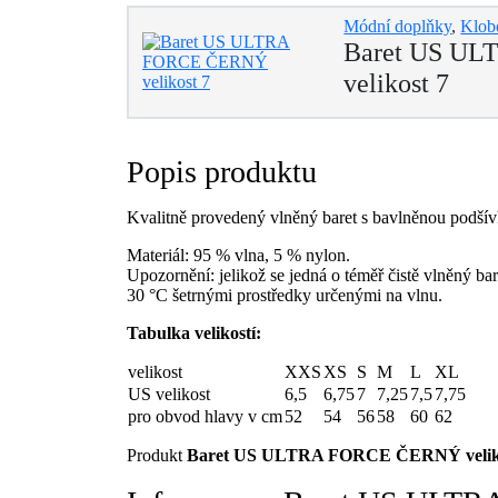
Módní doplňky
,
Klob
Baret US U
velikost 7
Popis produktu
Kvalitně provedený vlněný baret s bavlněnou podšív
Materiál: 95 % vlna, 5 % nylon.
Upozornění: jelikož se jedná o téměř čistě vlněný ba
30 °C šetrnými prostředky určenými na vlnu.
Tabulka velikostí:
velikost
XXS
XS
S
M
L
XL
US velikost
6,5
6,75
7
7,25
7,5
7,75
pro obvod hlavy v cm
52
54
56
58
60
62
Produkt
Baret US ULTRA FORCE ČERNÝ velik