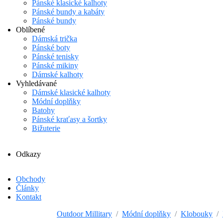
Pánské klasické kalhoty
Pánské bundy a kabáty
Pánské bundy
Oblíbené
Dámská trička
Pánské boty
Pánské tenisky
Pánské mikiny
Dámské kalhoty
Vyhledávané
Dámské klasické kalhoty
Módní doplňky
Batohy
Pánské kraťasy a šortky
Bižuterie
Odkazy
Obchody
Články
Kontakt
Outdoor Millitary
Módní doplňky
Klobouky