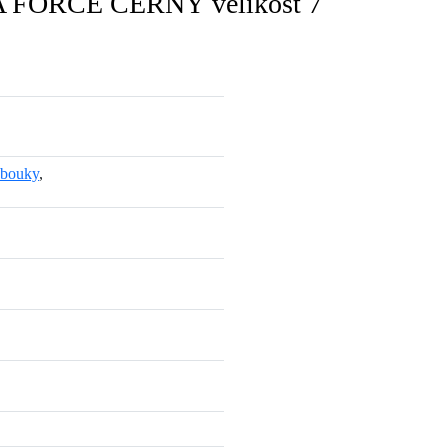
RA FORCE ČERNÝ velikost 7
bouky
,