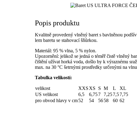
Popis produktu
Kvalitně provedený vlněný baret s bavlněnou podší
lem baretu se stahovací šňůrkou.
Materiál: 95 % vlna, 5 % nylon.
Upozornění: jelikož se jedná o téměř čistě vlněný bar
čištění užívat horká voda, došlo by k výraznému sraž
max. na 30 °C šetrnými prostředky určenými na vlnu
Tabulka velikostí:
velikost
XXS
XS
S
M
L
XL
US velikost
6,5
6,75
7
7,25
7,5
7,75
pro obvod hlavy v cm
52
54
56
58
60
62