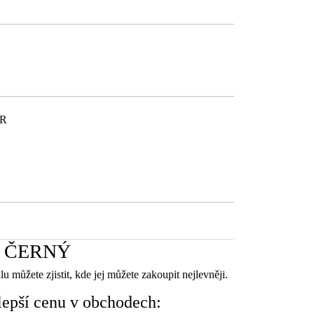
ČR
m ČERNÝ
u můžete zjistit, kde jej můžete zakoupit nejlevněji.
ší cenu v obchodech: