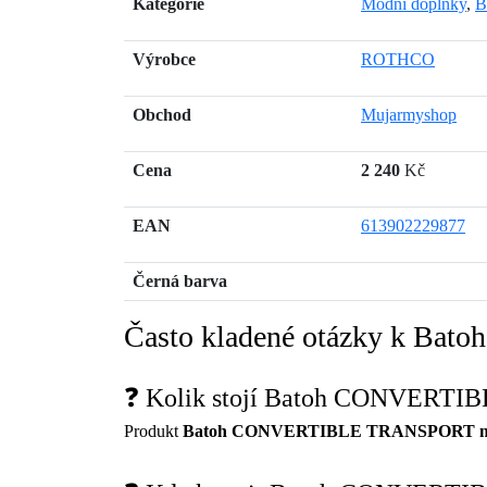
Kategorie
Módní doplňky
,
B
Výrobce
ROTHCO
Obchod
Mujarmyshop
Cena
2 240
Kč
EAN
613902229877
Černá barva
Často kladené otázky k 
❓ Kolik stojí Batoh CONVER
Produkt
Batoh CONVERTIBLE TRANSPORT 