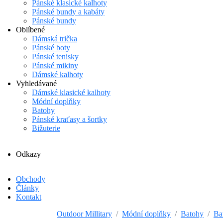
Pánské klasické kalhoty
Pánské bundy a kabáty
Pánské bundy
Oblíbené
Dámská trička
Pánské boty
Pánské tenisky
Pánské mikiny
Dámské kalhoty
Vyhledávané
Dámské klasické kalhoty
Módní doplňky
Batohy
Pánské kraťasy a šortky
Bižuterie
Odkazy
Obchody
Články
Kontakt
Outdoor Millitary
Módní doplňky
Batohy
Ba