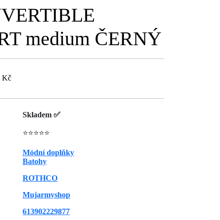
NVERTIBLE
T medium ČERNÝ
0 Kč
Skladem ✅
⭐⭐⭐⭐⭐
Módní doplňky
Batohy
ROTHCO
Mujarmyshop
613902229877