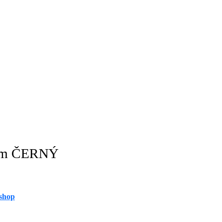
ium ČERNÝ
shop