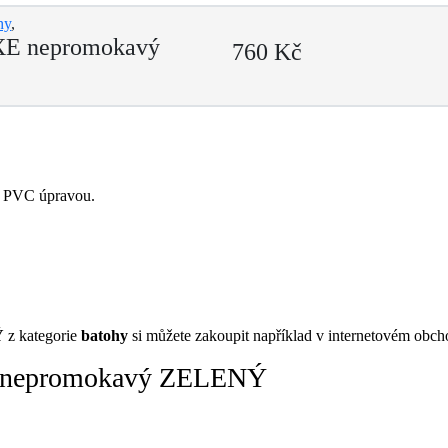
hy
,
E nepromokavý
760 Kč
u PVC úpravou.
Ý
z kategorie
batohy
si můžete zakoupit například v internetovém obc
E nepromokavý ZELENÝ