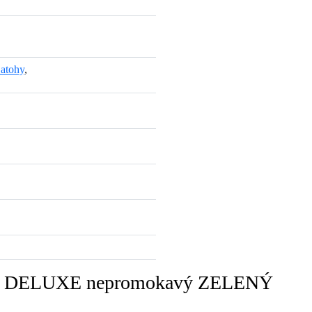
atohy
,
atoh DELUXE nepromokavý ZELENÝ