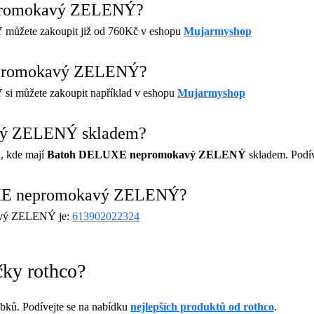
epromokavý ZELENÝ?
Ý
můžete zakoupit již od 760Kč v eshopu
Mujarmyshop
epromokavý ZELENÝ?
Ý
si můžete zakoupit například v eshopu
Mujarmyshop
vý ZELENÝ skladem?
, kde mají
Batoh DELUXE nepromokavý ZELENÝ
skladem. Podív
UXE nepromokavý ZELENÝ?
vý ZELENÝ je:
613902022324
čky rothco?
bků. Podívejte se na nabídku
nejlepších produktů od rothco
.