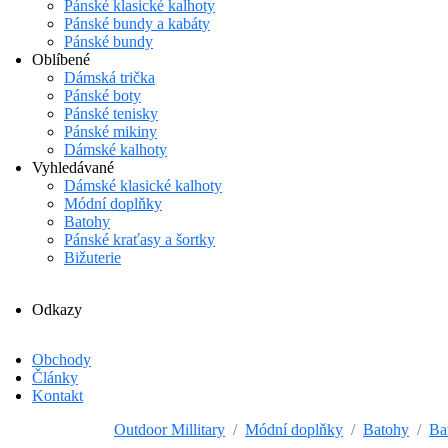
Pánské klasické kalhoty
Pánské bundy a kabáty
Pánské bundy
Oblíbené
Dámská trička
Pánské boty
Pánské tenisky
Pánské mikiny
Dámské kalhoty
Vyhledávané
Dámské klasické kalhoty
Módní doplňky
Batohy
Pánské kraťasy a šortky
Bižuterie
Odkazy
Obchody
Články
Kontakt
Outdoor Millitary
Módní doplňky
Batohy
Ba