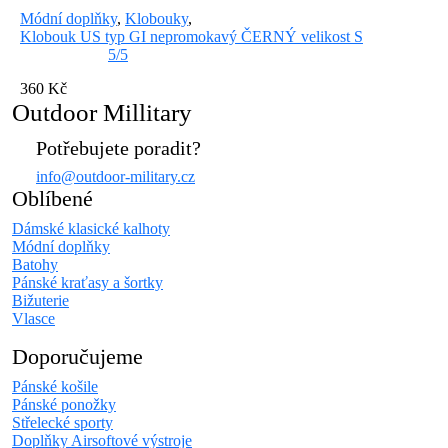
Módní doplňky
,
Klobouky
,
Klobouk US typ GI nepromokavý ČERNÝ velikost S
5/5
360 Kč
Outdoor Millitary
Potřebujete poradit?
info@outdoor-military.cz
Oblíbené
Dámské klasické kalhoty
Módní doplňky
Batohy
Pánské kraťasy a šortky
Bižuterie
Vlasce
Doporučujeme
Pánské košile
Pánské ponožky
Střelecké sporty
Doplňky Airsoftové výstroje