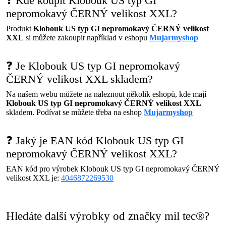
❓ Kde koupit Klobouk US typ GI
nepromokavý ČERNÝ velikost XXL?
Produkt
Klobouk US typ GI nepromokavý ČERNÝ velikost
XXL
si můžete zakoupit například v eshopu
Mujarmyshop
❓ Je Klobouk US typ GI nepromokavý
ČERNÝ velikost XXL skladem?
Na našem webu můžete na naleznout několik eshopů, kde mají
Klobouk US typ GI nepromokavý ČERNÝ velikost XXL
skladem. Podívat se můžete třeba na eshop
Mujarmyshop
❓ Jaký je EAN kód Klobouk US typ GI
nepromokavý ČERNÝ velikost XXL?
EAN kód pro výrobek Klobouk US typ GI nepromokavý ČERNÝ
velikost XXL je:
4046872269530
Hledáte další výrobky od značky mil tec®?