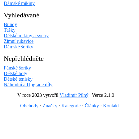
Dámské mikiny
Vyhledávané
Bundy
Tašky
Dětské mikiny a svetry
Zimní rukavice
Dámské šortky
Nepřehlédněte
Pánské šortky
Dětské boty
Dětské tenisky
Náhradní a Upgrade díly
V roce 2023 vytvořil
Vladimír Pilný
| Verze 2.1.0
Obchody
·
Značky
·
Kategorie
·
Články
·
Kontakt