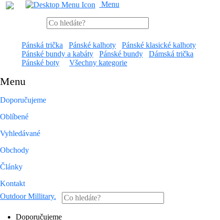
Menu
Pánská trička
Pánské kalhoty
Pánské klasické kalhoty
Pánské bundy a kabáty
Pánské bundy
Dámská trička
Pánské boty
Všechny kategorie
Menu
Doporučujeme
Oblíbené
Vyhledávané
Obchody
Články
Kontakt
Outdoor Millitary
.
Doporučujeme