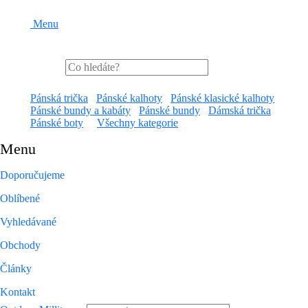
Menu
Pánská trička
Pánské kalhoty
Pánské klasické kalhoty
Pánské bundy a kabáty
Pánské bundy
Dámská trička
Pánské boty
Všechny kategorie
Menu
Doporučujeme
Oblíbené
Vyhledávané
Obchody
Články
Kontakt