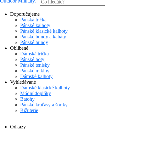
Outdoor Millitary
.
Doporučujeme
Pánská trička
Pánské kalhoty
Pánské klasické kalhoty
Pánské bundy a kabáty
Pánské bundy
Oblíbené
Dámská trička
Pánské boty
Pánské tenisky
Pánské mikiny
Dámské kalhoty
Vyhledávané
Dámské klasické kalhoty
Módní doplňky
Batohy
Pánské kraťasy a šortky
Bižuterie
Odkazy