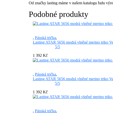
Od značky lasting máme v našem katalogu řadu výro
Podobné produkty
,
Pánská trička
,
Lasting ATAR 5656 modrá vlněné merino triko Vel
5/5
1 392 Kč
,
Pánská trička
,
Lasting ATAR 5656 modrá vlněné merino triko Ve
5/5
1 392 Kč
,
Pánská trička
,