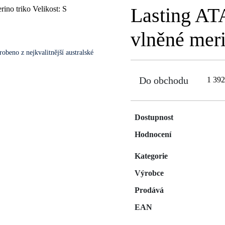
Lasting AT
vlněné meri
beno z nejkvalitnější australské
Do obchodu
1 39
Dostupnost
Hodnocení
Kategorie
Výrobce
Prodává
EAN