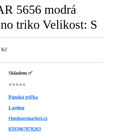
AR 5656 modrá
no triko Velikost: S
2 Kč
Skladem ✅
⭐⭐⭐⭐⭐
Pánská trička
Lasting
Outdoormarket.cz
8595067878263