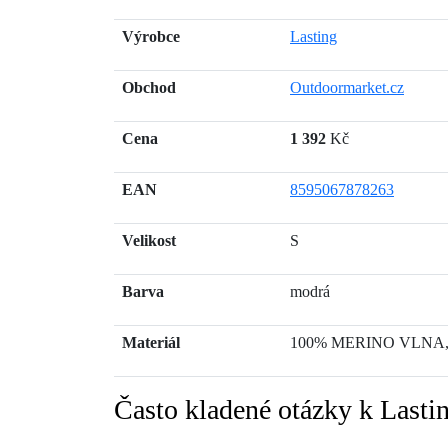
Výrobce
Lasting
Obchod
Outdoormarket.cz
Cena
1 392
Kč
EAN
8595067878263
Velikost
S
Barva
modrá
Materiál
100% MERINO VLNA, 
Často kladené otázky k Lasti