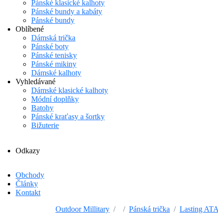
Pánské klasické kalhoty
Pánské bundy a kabáty
Pánské bundy
Oblíbené
Dámská trička
Pánské boty
Pánské tenisky
Pánské mikiny
Dámské kalhoty
Vyhledávané
Dámské klasické kalhoty
Módní doplňky
Batohy
Pánské kraťasy a šortky
Bižuterie
Odkazy
Obchody
Články
Kontakt
Outdoor Millitary
Pánská trička
Lasting ATA