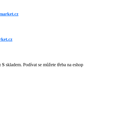
market.cz
ket.cz
: S
skladem. Podívat se můžete třeba na eshop