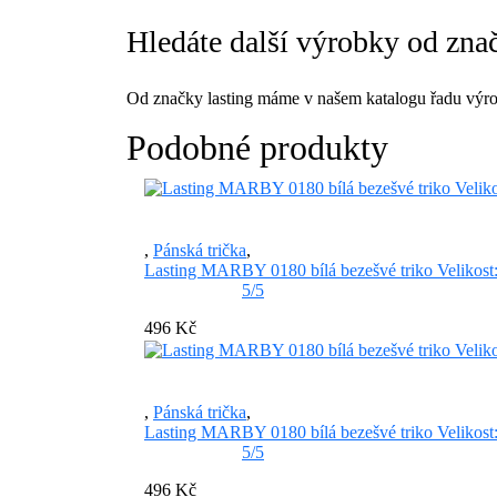
Hledáte další výrobky od znač
Od značky lasting máme v našem katalogu řadu výro
Podobné produkty
,
Pánská trička
,
Lasting MARBY 0180 bílá bezešvé triko Velikos
5/5
496 Kč
,
Pánská trička
,
Lasting MARBY 0180 bílá bezešvé triko Velikos
5/5
496 Kč