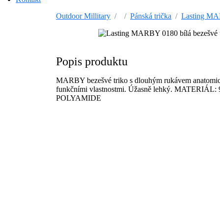
Outdoor Millitary
Pánská trička
Lasting MAR
Popis produktu
MARBY bezešvé triko s dlouhým rukávem anatomické
funkčními vlastnostmi. Úžasně lehký. MATERIÁL
POLYAMIDE