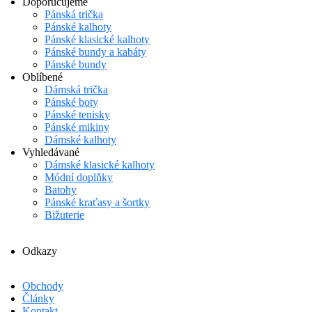
Doporučujeme
Pánská trička
Pánské kalhoty
Pánské klasické kalhoty
Pánské bundy a kabáty
Pánské bundy
Oblíbené
Dámská trička
Pánské boty
Pánské tenisky
Pánské mikiny
Dámské kalhoty
Vyhledávané
Dámské klasické kalhoty
Módní doplňky
Batohy
Pánské kraťasy a šortky
Bižuterie
Odkazy
Obchody
Články
Kontakt