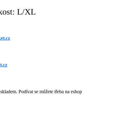
kost: L/XL
et.cz
t.cz
skladem. Podívat se můžete třeba na eshop