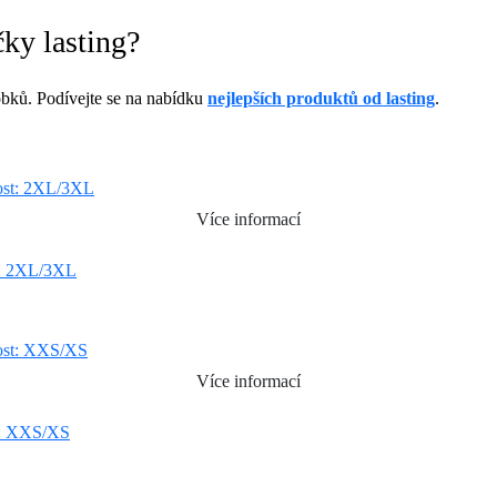
ky lasting?
bků. Podívejte se na nabídku
nejlepších produktů od lasting
.
Více informací
t: 2XL/3XL
Více informací
t: XXS/XS