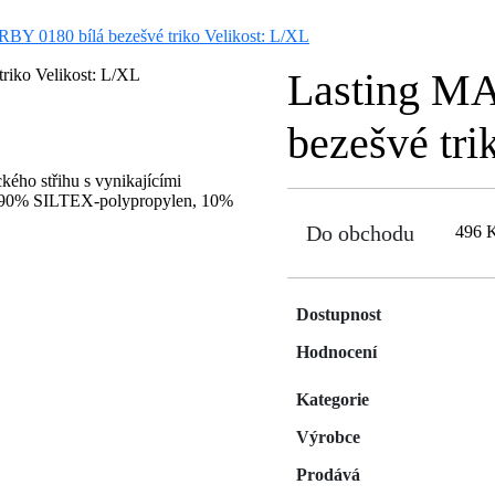
BY 0180 bílá bezešvé triko Velikost: L/XL
Lasting M
bezešvé tri
ho střihu s vynikajícími
: 90% SILTEX-polypropylen, 10%
Do obchodu
496 
Dostupnost
Hodnocení
Kategorie
Výrobce
Prodává