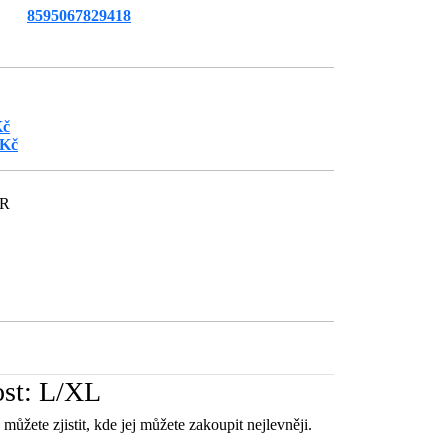
8595067829418
Kč
 Kč
ČR
ost: L/XL
můžete zjistit, kde jej můžete zakoupit nejlevněji.