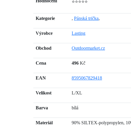
Hodnocení
⭐⭐⭐⭐⭐
Kategorie
,
Pánská trička
,
Výrobce
Lasting
Obchod
Outdoormarket.cz
Cena
496
Kč
EAN
8595067829418
Velikost
L/XL
Barva
bílá
Materiál
90% SILTEX-polypropylen,