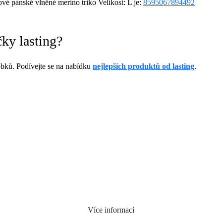
 pánské vlněné merino triko Velikost: L je:
8595067894492
ky lasting?
bků. Podívejte se na nabídku
nejlepších produktů od lasting
.
Více informací