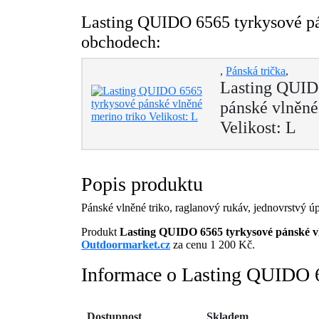
Lasting QUIDO 6565 tyrkysové pán
obchodech:
,
Pánská trička
,
Lasting QUID
pánské vlněné
Velikost: L
Popis produktu
Pánské vlněné triko, raglanový rukáv, jednovrst
Produkt
Lasting QUIDO 6565 tyrkysové pánské vl
Outdoormarket.cz
za cenu 1 200 Kč.
Informace o Lasting QUIDO 65
Dostupnost
Skladem