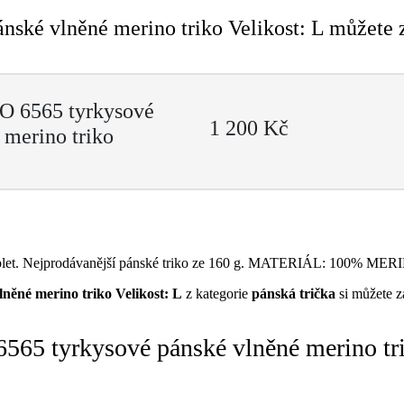
ské vlněné merino triko Velikost: L můžete z
O 6565 tyrkysové
1 200 Kč
 merino triko
vý úplet. Nejprodávanější pánské triko ze 160 g. MATERIÁL: 100% M
něné merino triko Velikost: L
z kategorie
pánská trička
si můžete z
65 tyrkysové pánské vlněné merino tri