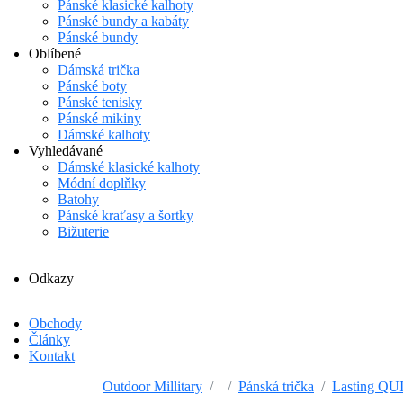
Pánské klasické kalhoty
Pánské bundy a kabáty
Pánské bundy
Oblíbené
Dámská trička
Pánské boty
Pánské tenisky
Pánské mikiny
Dámské kalhoty
Vyhledávané
Dámské klasické kalhoty
Módní doplňky
Batohy
Pánské kraťasy a šortky
Bižuterie
Odkazy
Obchody
Články
Kontakt
Outdoor Millitary
Pánská trička
Lasting QUI