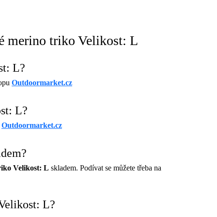
 merino triko Velikost: L
st: L?
hopu
Outdoormarket.cz
st: L?
u
Outdoormarket.cz
ladem?
iko Velikost: L
skladem. Podívat se můžete třeba na
elikost: L?