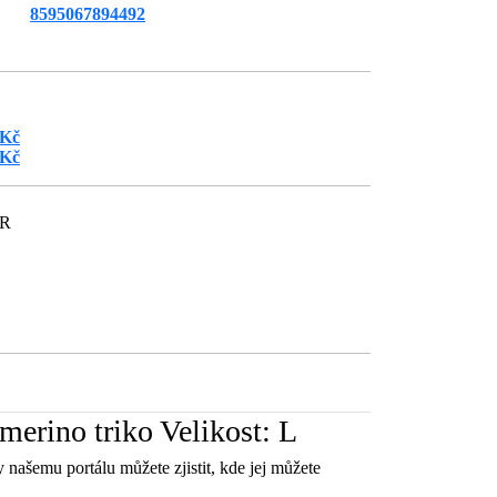
8595067894492
 Kč
 Kč
ČR
erino triko Velikost: L
 našemu portálu můžete zjistit, kde jej můžete