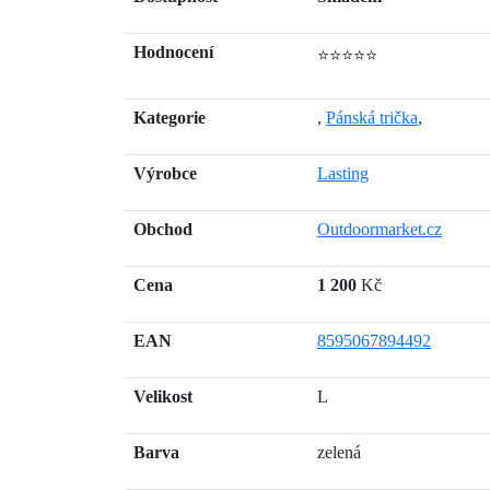
Hodnocení
⭐⭐⭐⭐⭐
Kategorie
,
Pánská trička
,
Výrobce
Lasting
Obchod
Outdoormarket.cz
Cena
1 200
Kč
EAN
8595067894492
Velikost
L
Barva
zelená