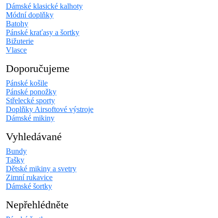
Dámské klasické kalhoty
Módní doplňky
Batohy
Pánské kraťasy a šortky
Bižuterie
Vlasce
Doporučujeme
Pánské košile
Pánské ponožky
Střelecké sporty
Doplňky Airsoftové výstroje
Dámské mikiny
Vyhledávané
Bundy
Tašky
Dětské mikiny a svetry
Zimní rukavice
Dámské šortky
Nepřehlédněte