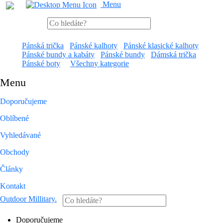
Menu
Pánská trička
Pánské kalhoty
Pánské klasické kalhoty
Pánské bundy a kabáty
Pánské bundy
Dámská trička
Pánské boty
Všechny kategorie
Menu
Doporučujeme
Oblíbené
Vyhledávané
Obchody
Články
Kontakt
Outdoor Millitary
.
Doporučujeme