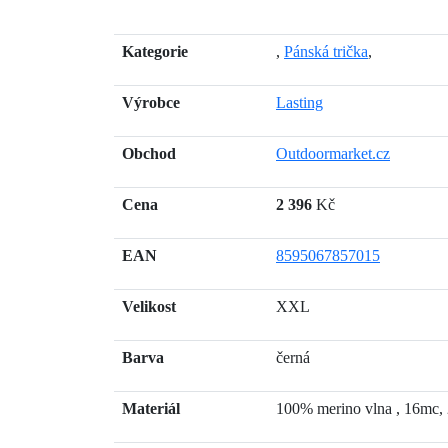
Kategorie
,
Pánská trička
,
Výrobce
Lasting
Obchod
Outdoormarket.cz
Cena
2 396
Kč
EAN
8595067857015
Velikost
XXL
Barva
černá
Materiál
100% merino vlna , 16mc,