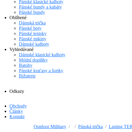
Pánské klasické kalhoty
Pánské bundy a kabáty
Pánské bundy
Oblíbené
Dámská trička
Pánské boty
Pánské tenisky
Pánské mikiny
Dámské kalhoty
Vyhledávané
Dámské klasické kalhoty
Módní doplňky
Batohy
Pánské kraťasy a šortky
Bižuterie
Odkazy
Obchody
Články
Kontakt
Outdoor Millitary
Pánská trička
Lasting TER