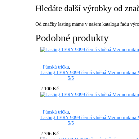
Hledáte další výrobky od znač
Od značky lasting máme v našem katalogu řadu výro
Podobné produkty
,
Pánská trička
,
Lasting TERY 9099 černá vlněná Merino mikina V
5/5
2 100 Kč
,
Pánská trička
,
Lasting TERY 9099 černá vlněná Merino mikina V
5/5
2 396 Kč