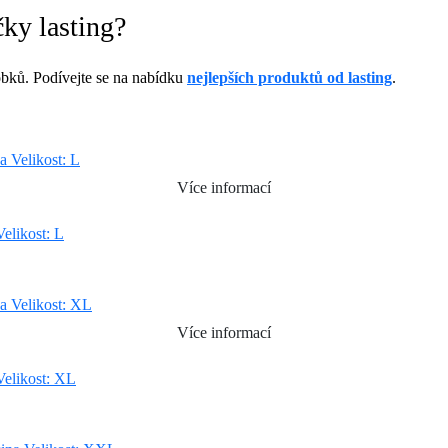
ky lasting?
bků. Podívejte se na nabídku
nejlepších produktů od lasting
.
Více informací
elikost: L
Více informací
elikost: XL