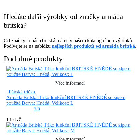
Hledáte další výrobky od značky armáda
britská?
Od značky armáda britská máme v našem katalogu řadu výrobků.
Podívejte se na nabídku
nejlepších produktů od armáda britská
.
Podobné produkty
Více informací
,
Pánská trička
,
Armáda Britská Triko funkční BRITSKÉ HNĚDÉ se zipem
použité Barva: Hnědá, Velikost: L
5/5
135 Kč
Více informací