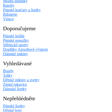
Módní doplňky
Batohy
Pánské kraťasy a šortky
Bižuterie
Vlasce
Doporučujeme
Pánské košile
Pánské ponožky
Střelecké sporty
Doplňky Airsoftové výstroje
Dámské mikiny
Vyhledávané
Bundy
Tašky
Dětské mikiny a svetry
Zimní rukavice
Dámské šortky
Nepřehlédněte
Pánské šortky
Dětské boty