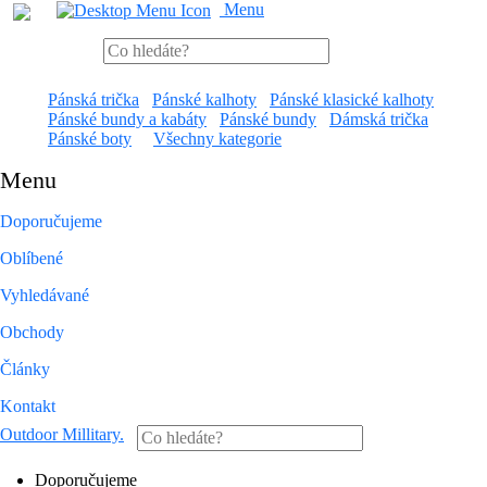
Menu
Pánská trička
Pánské kalhoty
Pánské klasické kalhoty
Pánské bundy a kabáty
Pánské bundy
Dámská trička
Pánské boty
Všechny kategorie
Menu
Doporučujeme
Oblíbené
Vyhledávané
Obchody
Články
Kontakt
Outdoor Millitary
.
Doporučujeme