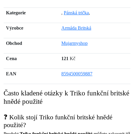
Kategorie
,
Pánská trička
,
Výrobce
Armáda Britská
Obchod
Mujarmyshop
Cena
121
Kč
EAN
8594500059887
Často kladené otázky k Triko funkční britské
hnědé použité
❓ Kolik stojí Triko funkční britské hnědé
použité?
Produkt
Triko funkční britské hnědé použité
můžete zakoupit již