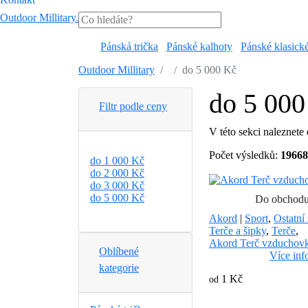
Outdoor Millitary
.
Pánská trička
Pánské kalhoty
Pánské klasick
Outdoor Millitary
do 5 000 Kč
do 5 000
Filtr podle ceny
V této sekci naleznete
Počet výsledků:
19668
do 1 000 Kč
do 2 000 Kč
do 3 000 Kč
do 5 000 Kč
Do obchod
Akord
|
Sport
,
Ostatní 
Terče a šipky
,
Terče
,
Akord Terč vzduchov
Oblíbené
Více inf
kategorie
1 Kč
od