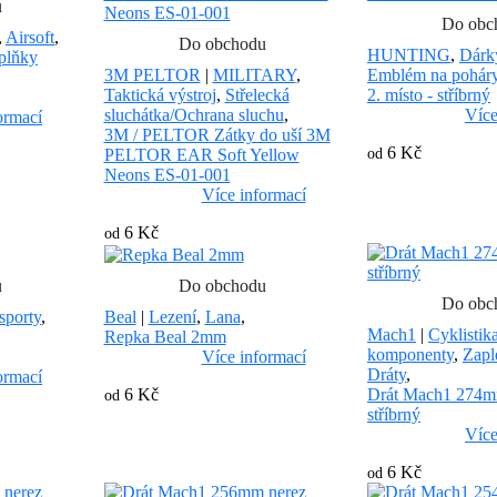
u
Do obc
,
Airsoft
,
Do obchodu
HUNTING
,
Dárk
plňky
3M PELTOR
|
MILITARY
,
Emblém na poháry
Taktická výstroj
,
Střelecká
2. místo - stříbrný
sluchátka/Ochrana sluchu
,
Více
ormací
3M / PELTOR Zátky do uší 3M
6 Kč
PELTOR EAR Soft Yellow
od
Neons ES-01-001
Více informací
6 Kč
od
u
Do obchodu
Do obc
sporty
,
Beal
|
Lezení
,
Lana
,
Mach1
|
Cyklistik
Repka Beal 2mm
komponenty
,
Zapl
Více informací
Dráty
,
ormací
6 Kč
Drát Mach1 274m
od
stříbrný
Více
6 Kč
od