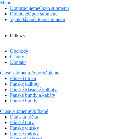
Menu
Doporučujeme
Open submenu
Oblíbené
Open submenu
Vyhledávané
Open submenu
Odkazy
Obchody
Články
Kontakt
Close submenu
Doporučujeme
Pánská trička
Pánské kalhoty
Pánské klasické kalhoty
Pánské bundy a kabáty
Pánské bundy
Close submenu
Oblíbené
Dámská trička
Pánské boty
Pánské tenisky
Pánské mikiny