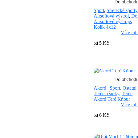
Do obchod
Sport
,
Střelecké sporty
Airsoftová výstroj
,
Do
Airsoftové výstroje
,
Kolík 4x12
Více inf
5 Kč
od
Do obchod
Akord
|
Sport
,
Ostatní 
Terče a šipky
,
Terče
,
Akord Terč Kňour
Více inf
6 Kč
od