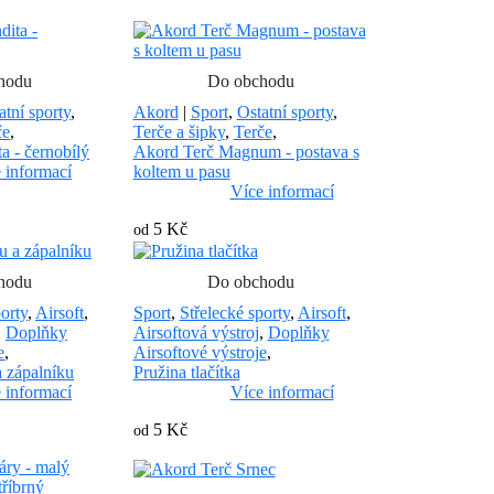
hodu
Do obchodu
atní sporty
,
Akord
|
Sport
,
Ostatní sporty
,
če
,
Terče a šipky
,
Terče
,
a - černobílý
Akord Terč Magnum - postava s
 informací
koltem u pasu
Více informací
5 Kč
od
hodu
Do obchodu
orty
,
Airsoft
,
Sport
,
Střelecké sporty
,
Airsoft
,
,
Doplňky
Airsoftová výstroj
,
Doplňky
e
,
Airsoftové výstroje
,
a zápalníku
Pružina tlačítka
 informací
Více informací
5 Kč
od