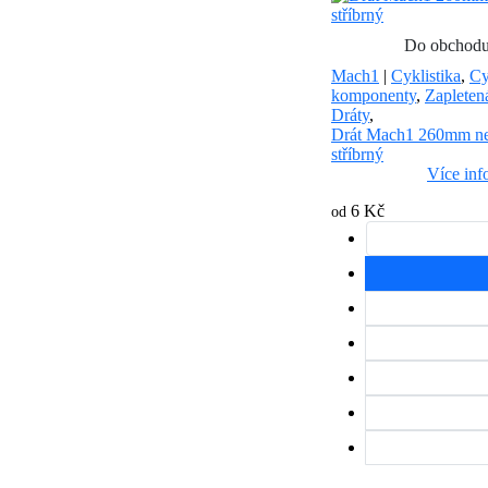
Do obchod
Mach1
|
Cyklistika
,
Cy
komponenty
,
Zapleten
Dráty
,
Drát Mach1 260mm ne
stříbrný
Více inf
6 Kč
od