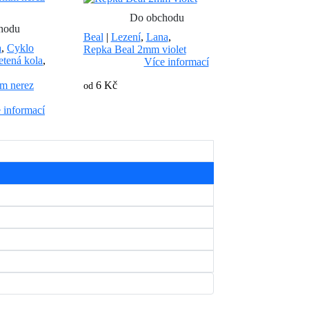
Do obchodu
hodu
Beal
|
Lezení
,
Lana
,
a
,
Cyklo
Repka Beal 2mm violet
etená kola
,
Více informací
6 Kč
m nerez
od
 informací