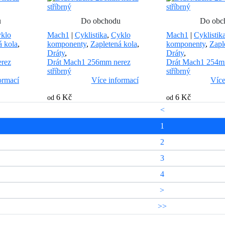
u
Do obchodu
Do obc
klo
Mach1
|
Cyklistika
,
Cyklo
Mach1
|
Cyklistik
á kola
,
komponenty
,
Zapletená kola
,
komponenty
,
Zapl
Dráty
,
Dráty
,
rez
Drát Mach1 256mm nerez
Drát Mach1 254m
stříbrný
stříbrný
ormací
Více informací
Více
6 Kč
6 Kč
od
od
<
1
2
3
4
>
>>