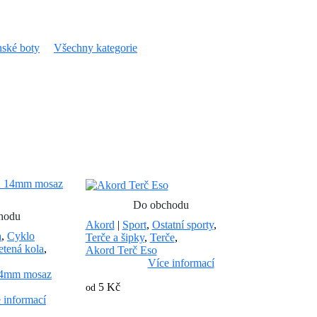
ské boty
Všechny kategorie
Do obchodu
hodu
Akord
|
Sport
,
Ostatní sporty
,
a
,
Cyklo
Terče a šipky
,
Terče
,
etená kola
,
Akord Terč Eso
Více informací
14mm mosaz
5 Kč
od
 informací