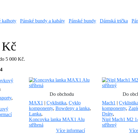
é kalhoty
Pánské bundy a kabáty
Pánské bundy
Dámská trička
Pán
 Kč
 do 5 000 Kč.
4
u
Do obchodu
Do obc
sporty
,
MAX1
|
Cyklistika
,
Cyklo
Mach1
|
Cyklistik
komponenty
,
Bowdeny a lanka
,
komponenty
,
Zapl
kový
Lanka
,
Dráty
,
ormací
Koncovka lanka MAX1 Alu
Nipl Mach1 M2 
stříbrná
stříbrný
Více informací
Více