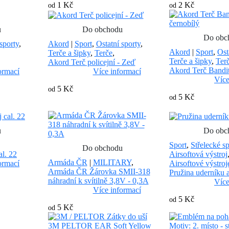
1 Kč
2 Kč
od
od
u
Do obchodu
Do obc
sporty
,
Akord
|
Sport
,
Ostatní sporty
,
Akord
|
Sport
,
Ost
Terče a šipky
,
Terče
,
Terče a šipky
,
Ter
Akord Terč policejní - Zeď
Akord Terč Bandit
ormací
Více informací
Více
5 Kč
od
5 Kč
od
u
Do obc
Sport
,
Střelecké sp
Do obchodu
l. 22
Airsoftová výstroj
Armáda ČR
|
MILITARY
,
ormací
Airsoftové výstroj
Armáda ČR Žárovka SMII-318
Pružina uderníku 
náhradní k svítilně 3,8V - 0,3A
Více
Více informací
5 Kč
od
5 Kč
od