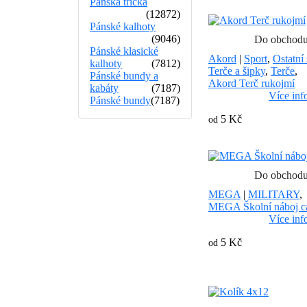
Pánská trička
(12872)
Pánské kalhoty
(9046)
Do obchod
Pánské klasické
Akord
|
Sport
,
Ostatní 
kalhoty
(7812)
Terče a šipky
,
Terče
,
Pánské bundy a
Akord Terč rukojmí
kabáty
(7187)
Více inf
Pánské bundy
(7187)
5 Kč
od
Do obchod
MEGA
|
MILITARY
,
MEGA Školní náboj ca
Více inf
5 Kč
od