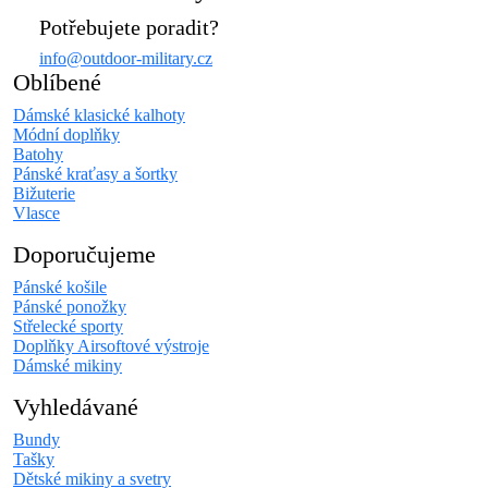
Potřebujete poradit?
info@outdoor-military.cz
Oblíbené
Dámské klasické kalhoty
Módní doplňky
Batohy
Pánské kraťasy a šortky
Bižuterie
Vlasce
Doporučujeme
Pánské košile
Pánské ponožky
Střelecké sporty
Doplňky Airsoftové výstroje
Dámské mikiny
Vyhledávané
Bundy
Tašky
Dětské mikiny a svetry