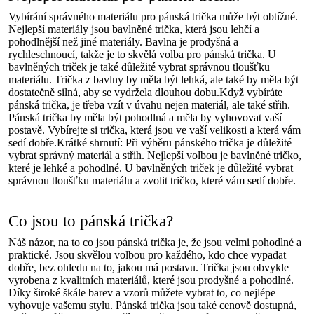
Vybírání správného materiálu pro pánská trička může být obtížné.
Nejlepší materiály jsou bavlněné trička, která jsou lehčí a
pohodlnější než jiné materiály. Bavlna je prodyšná a
rychleschnoucí, takže je to skvělá volba pro pánská trička. U
bavlněných triček je také důležité vybrat správnou tloušťku
materiálu. Trička z bavlny by měla být lehká, ale také by měla být
dostatečně silná, aby se vydržela dlouhou dobu.Když vybíráte
pánská trička, je třeba vzít v úvahu nejen materiál, ale také střih.
Pánská trička by měla být pohodlná a měla by vyhovovat vaší
postavě. Vybírejte si trička, která jsou ve vaší velikosti a která vám
sedí dobře.Krátké shrnutí: Při výběru pánského trička je důležité
vybrat správný materiál a střih. Nejlepší volbou je bavlněné tričko,
které je lehké a pohodlné. U bavlněných triček je důležité vybrat
správnou tloušťku materiálu a zvolit tričko, které vám sedí dobře.
Co jsou to pánská trička?
Náš názor, na to co jsou pánská trička je, že jsou velmi pohodlné a
praktické. Jsou skvělou volbou pro každého, kdo chce vypadat
dobře, bez ohledu na to, jakou má postavu. Trička jsou obvykle
vyrobena z kvalitních materiálů, které jsou prodyšné a pohodlné.
Díky široké škále barev a vzorů můžete vybrat to, co nejlépe
vyhovuje vašemu stylu. Pánská trička jsou také cenově dostupná,