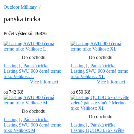
Outdoor Millitary
panska tricka
Počet výsledků:
16876
Do obchodu
Do obchodu
Lasting
|
,
Pánská trička
,
Lasting
|
,
Pánská trička
,
Lasting SWU 900 černá termo
Lasting SWU 900 černá termo
triko Velikost: L
triko Velikost: XL
Více informací
Více informací
742 Kč
650 Kč
od
od
Do obchodu
Do obchodu
Lasting
|
,
Pánská trička
,
Lasting SWU 900 černá termo
Lasting
|
,
Pánská trička
,
triko Velikost: M
Lasting QUIDO 6767 světle