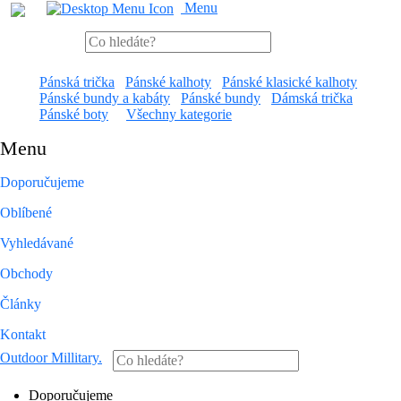
Menu
Pánská trička
Pánské kalhoty
Pánské klasické kalhoty
Pánské bundy a kabáty
Pánské bundy
Dámská trička
Pánské boty
Všechny kategorie
Menu
Doporučujeme
Oblíbené
Vyhledávané
Obchody
Články
Kontakt
Outdoor Millitary
.
Doporučujeme