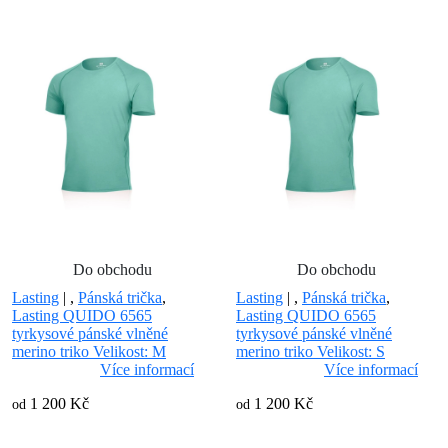
Do obchodu
Do obchodu
Lasting
|
,
Pánská trička
,
Lasting
|
,
Pánská trička
,
Lasting QUIDO 6565
Lasting QUIDO 6565
tyrkysové pánské vlněné
tyrkysové pánské vlněné
merino triko Velikost: M
merino triko Velikost: S
Více informací
Více informací
1 200 Kč
1 200 Kč
od
od