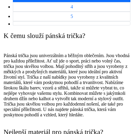
4
5
K čemu slouží pánská trička?
Pánská trička jsou univerzálním a běžným oblečením. Jsou vhodná
pro každou příležitost. Ať už jde o sport, práci nebo volný čas,
trička jsou skvělou volbou. Mají pohodlný střih a jsou vyrobeny z
měkkých a prodyšných materiálů, které jsou ideální pro aktivní
životní styl. Trička z naší nabídky jsou vyrobeny z kvalitních
materiálů, které vám poskytnou pohodlí a trvanlivost. Nabízíme
širokou škálu barev, vzorů a střihů, takže si můžete vybrat to, co
nejlépe vyhovuje vašemu stylu. Kombinovat můžete s jakýmkoli
druhem džín nebo kalhot a vytvořit tak moderní a stylový outfit.
Trička jsou skvělou volbou pro každodenní nošení, ale také pro
speciální příležitosti. U nás najdete pánská trička, která vám
poskytnou pohodlí a vzhled, který hledáte.
Nejlepší materiál pro pánská trička?