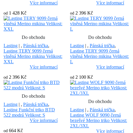
Více informací
Více informací
1 428 Kč
2 396 Kč
od
od
Do obchodu
Do obchodu
Lasting
|
,
Pánská trička
,
Lasting
|
,
Pánská trička
,
Lasting TERY 9099 černá
Lasting TERY 9099 černá
vlněná Merino mikina Velikost:
vlněná Merino mikina Velikost:
XXL
L
Více informací
Více informací
2 396 Kč
2 100 Kč
od
od
Do obchodu
Do obchodu
Lasting
|
,
Pánská trička
,
Lasting Funkční triko BTD
Lasting
|
,
Pánská trička
,
522 modrá Velikost: S
Lasting WOLF 9090 černá
Více informací
bezešvé Merino triko Velikost:
2XL/3XL
664 Kč
od
Více informací