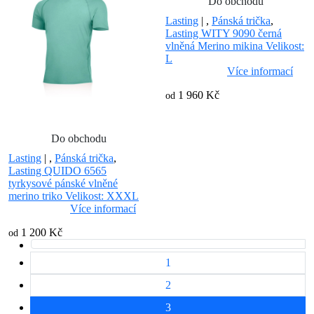
Do obchodu
Lasting
|
,
Pánská trička
,
Lasting WITY 9090 černá
vlněná Merino mikina Velikost:
L
Více informací
1 960 Kč
od
Do obchodu
Lasting
|
,
Pánská trička
,
Lasting QUIDO 6565
tyrkysové pánské vlněné
merino triko Velikost: XXXL
Více informací
1 200 Kč
od
1
2
3