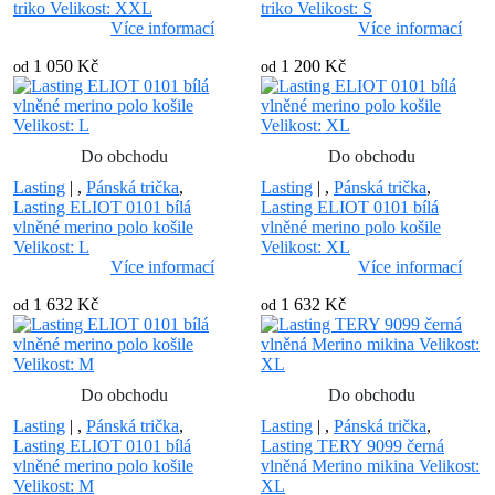
triko Velikost: XXL
triko Velikost: S
Více informací
Více informací
1 050 Kč
1 200 Kč
od
od
Do obchodu
Do obchodu
Lasting
|
,
Pánská trička
,
Lasting
|
,
Pánská trička
,
Lasting ELIOT 0101 bílá
Lasting ELIOT 0101 bílá
vlněné merino polo košile
vlněné merino polo košile
Velikost: L
Velikost: XL
Více informací
Více informací
1 632 Kč
1 632 Kč
od
od
Do obchodu
Do obchodu
Lasting
|
,
Pánská trička
,
Lasting
|
,
Pánská trička
,
Lasting ELIOT 0101 bílá
Lasting TERY 9099 černá
vlněné merino polo košile
vlněná Merino mikina Velikost:
Velikost: M
XL