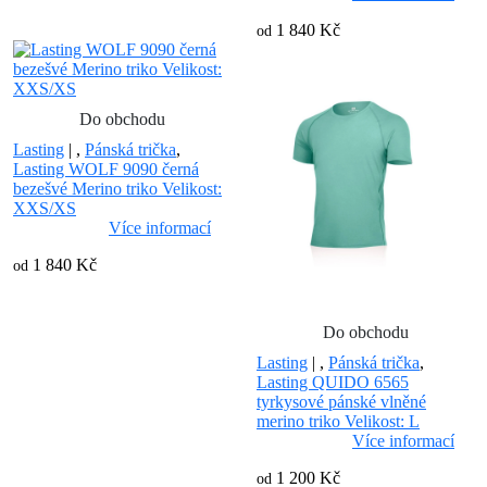
1 840 Kč
od
Do obchodu
Lasting
|
,
Pánská trička
,
Lasting WOLF 9090 černá
bezešvé Merino triko Velikost:
XXS/XS
Více informací
1 840 Kč
od
Do obchodu
Lasting
|
,
Pánská trička
,
Lasting QUIDO 6565
tyrkysové pánské vlněné
merino triko Velikost: L
Více informací
1 200 Kč
od