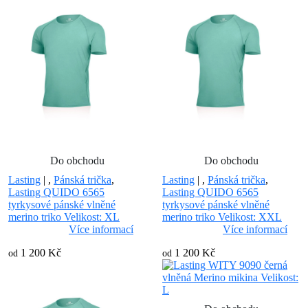
Do obchodu
Do obchodu
Lasting
|
,
Pánská trička
,
Lasting
|
,
Pánská trička
,
Lasting QUIDO 6565
Lasting QUIDO 6565
tyrkysové pánské vlněné
tyrkysové pánské vlněné
merino triko Velikost: XL
merino triko Velikost: XXL
Více informací
Více informací
1 200 Kč
1 200 Kč
od
od